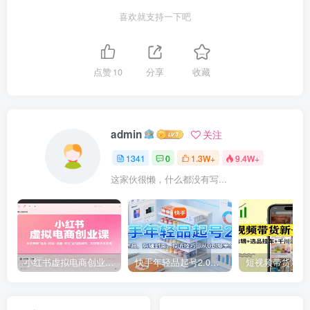
喜欢就支持一下吧
点赞
10
分享
收藏
admin
关注
1341
0
1.3W+
9.4W+
这家伙很懒，什么都没有写...
小红书虚拟电商创业课，系统拆解选品-内容-流量-变现，实现零成本变现
快手年轻品起号2.0：养号选品，剪辑封面，投流技巧，从0到爆单全流程