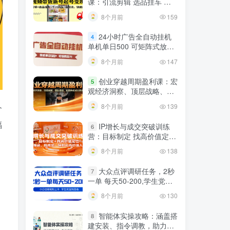
课：引流剪辑 选品挂车 千
川测品 自然流，快速起量
8个月前
159
24小时广告全自动挂机
4
单机单日500 可矩阵式放大
无需人工看守 新手小白轻松
8个月前
147
玩转
创业穿越周期盈利课：宏
5
观经济洞察、顶层战略、团
队搭建，实现持续成长稳定
8个月前
139
个
变现
福
IP增长与成交突破训练
6
营：目标制定 找高价值定
位，做爆品、搞成交，轻松
8个月前
138
引高价值人脉
大众点评调研任务，2秒
7
一单 每天50-200,学生党宝
妈首选
8个月前
130
智能体实操攻略：涵盖搭
8
建安装、指令调教，助力搭