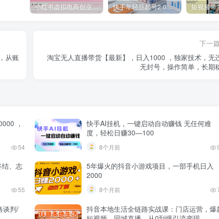
小红书虚拟电商创业课，系统拆解选品-内容-流量-变现，实现零成本变现
快手年轻品起号2.0：养号选品，剪辑封面，投流技巧，从0到爆单全流程
下一
现，从账
淘宝无人直播带货【最新】，日入1000 ，独家技术，无
无封号，操作简单，长期
00 ，
快手AI挂机，一键启动自动赚钱 无任何难
度，轻松日赚30—100
54
8个月前
终结、志
5年爆火的抖音小游戏项目，一部手机日入
2000
55
8个月前
格谈判/
抖音本地生活全链路实战课：门店运营，爆
短视频，同城直播，从0到爆引流变现