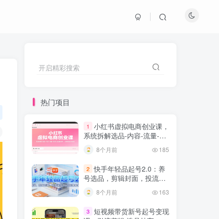
开启精彩搜索
热门项目
小红书虚拟电商创业课，
1
系统拆解选品-内容-流量-变
现，实现零成本变现
8个月前
185
快手年轻品起号2.0：养
2
号选品，剪辑封面，投流技
巧，从0到爆单全流程
8个月前
163
短视频带货新号起号变现
3