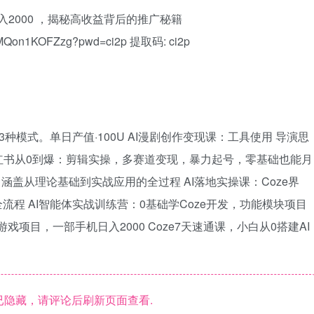
日入2000 ，揭秘高收益背后的推广秘籍
yMMQon1KOFZzg?pwd=ci2p 提取码: ci2p
模式。单日产值·100U AI漫剧创作变现课：工具使用 导演思
5小红书从0到爆：剪辑实操，多赛道变现，暴力起号，零基础也能月
，涵盖从理论基础到实战应用的全过程 AI落地实操课：Coze界
流程 AI智能体实战训练营：0基础学Coze开发，功能模块项目
戏项目，一部手机日入2000 Coze7天速通课，小白从0搭建AI
隐藏，请评论后刷新页面查看.