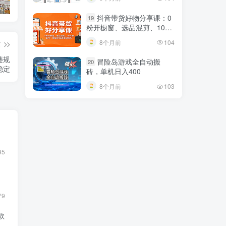
500%
短视频带货新号起号变现课：引流剪辑 选品挂车 千川测品 自然流，快速起量
24小时广告全自动挂机 单机单日500 可矩阵式放大 无需人工看守 新手小白轻松玩转
创业穿越周期盈利课：宏观经济洞察、顶层战略、团队搭建，实现持续成长稳定变现
抖音带货好物分享课：0
19
粉开橱窗、选品混剪、1000
粉起号，解锁多渠道变现技
8个月前
104
篇
巧
违规
冒险岛游戏全自动搬
20
稳定
砖，单机日入400
8个月前
103
95
79
款