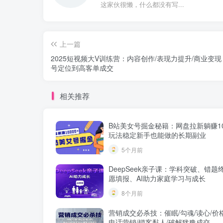
这家伙很懒，什么都没有写...
上一篇
2025短视频大V训练营：内容创作/表现力提升/商业变
号定位到高客单成交
相关推荐
B站美女号掘金秘籍：网盘拉新躺赚100
玩法稳定新手也能做的长期副业
5个月前
DeepSeek亲子课：学科突破、错题
愿填报、AI助力家庭学习与成长
8个月前
营销成交必杀技：催眠/勾魂/读心/价
电话营销/锁客黏人/破解犹豫成交