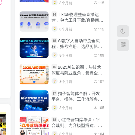
8个月前
115
Tiktok物理整蛊直播运
14
营，包含工具下载/直播间搭
建/直播素材获取/跟播思路
8个月前
112
等
AI数字人自动带货全流
15
程：账号注册、选品剪辑，
日更10条作品自动化变现
8个月前
109
2025AI知识圈，从技术
16
深度与商业视角，复盘全年
AI大事，全面了解行业趋势
8个月前
107
扣子智能体全解：开发
17
平台、插件、工作流等多方
面概念、应用及功能讲解与
8个月前
105
发布内容
小红书营销爆单课：平
18
台规则、内容模型搭建、投
流数据分析，转化率提升
8个月前
104