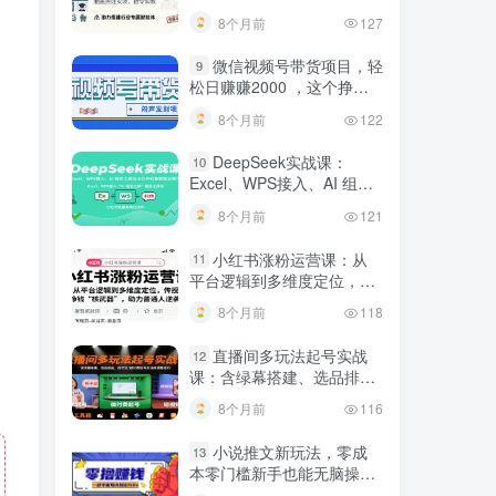
建行业专属智能体
8个月前
127
微信视频号带货项目，轻
9
松日赚赚2000 ，这个挣钱
入口很多伙伴都在闷声发财
8个月前
122
DeepSeek实战课：
10
Excel、WPS接入、AI 组合
工具与小红书批量做笔记技
8个月前
121
巧
小红书涨粉运营课：从
11
平台逻辑到多维度定位，传
授挣钱 “核武器”，助力普通
8个月前
118
人逆袭
直播间多玩法起号实战
12
课：含绿幕搭建、选品排
品，自然流/微付费起号及违
8个月前
116
规调整技巧
小说推文新玩法，零成
13
本零门槛新手也能无脑操
作，轻松月收入5000