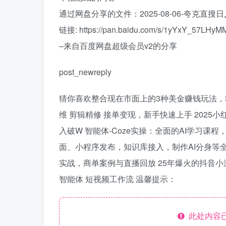
通过网盘分享的文件：2025-08-06-夸克直搜
链接: https://pan.baidu.com/s/1yYxY_57LH
–来自百度网盘超级会员v2的分享
post_newreply
猜你喜欢整合现在市面上的3种美金赚钱玩法，3种
维 剪辑精修 接单变现，新手快速上手 202
入破W 智能体-Coze实操：全面的AI学习课程
面、小程序发布，知识库接入，制作AI分身等全
实战，商单案例与直播回放 25年爆火的抖音小游
智能体 短视频工作流 温馨提示：
此处内容已