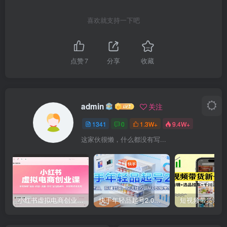
喜欢就支持一下吧
点赞
7
分享
收藏
admin
关注
1341
0
1.3W+
9.4W+
这家伙很懒，什么都没有写...
小红书虚拟电商创业课，系统拆解选品-内容-流量-变现，实现零成本变现
快手年轻品起号2.0：养号选品，剪辑封面，投流技巧，从0到爆单全流程