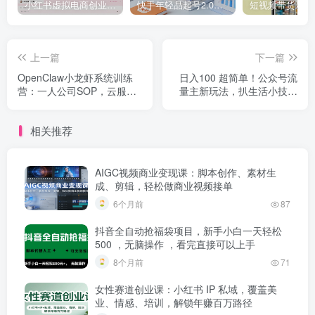
小红书虚拟电商创业课，系统拆解选品-内容-流量-变现，实现零成本变现
快手年轻品起号2.0：养号选品，剪辑封面，投流技巧，从0到爆单全流程
上一篇
下一篇
OpenClaw小龙虾系统训练
日入100 超简单！公众号流
营：一人公司SOP，云服务
量主新玩法，扒生活小技巧
器部署，零基础快速上手实
文案，有手就能做
操
相关推荐
AIGC视频商业变现课：脚本创作、素材生
成、剪辑，轻松做商业视频接单
6个月前
87
抖音全自动抢福袋项目，新手小白一天轻松
500 ，无脑操作 ，看完直接可以上手
8个月前
71
女性赛道创业课：小红书 IP 私域，覆盖美
业、情感、培训，解锁年赚百万路径