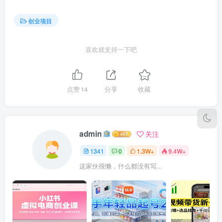
创业项目
喜欢就支持一下吧
点赞
14
分享
收藏
admin
关注
1341
0
1.3W+
9.4W+
这家伙很懒，什么都没有写...