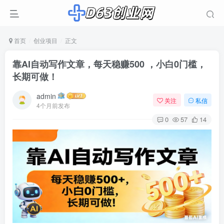
首页
创业项目
正文
靠AI自动写作文章，每天稳赚500 ，小白0门槛，
长期可做！
admin
关注
私信
4个月前发布
0
57
14