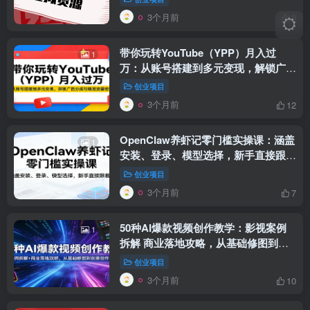
3个月前
9
带你玩转YouTube（YPP）月入过
1
万：从账号搭建到多元变现，解锁广告
分成与精准流量密码
创业项目
3个月前
12
OpenClaw养虾记零门槛实操课：涵盖
1
安装、登录、模型选择，新手直接跟着
练（更新）
创业项目
3个月前
7
50种AI爆款视频创作教学：影视案例
1
拆解 商业落地攻略，从基础修图到创
意创作全掌握
创业项目
3个月前
10