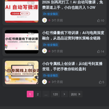
2026 别再死打工！AI 自动写微课，免
1
费渠道上手，小白也能月入 1-2W
创业项目
3个月前
10
小红书爆量线下培训课：AI与电商深度
1
融合，从选品运营到增长策略全链路
创业项目
3个月前
14
小白专属线上创业课：从0起号到直播
1
变现，手把手教你轻松盈利
创业项目
3个月前
5
1
2
…
120
跳转