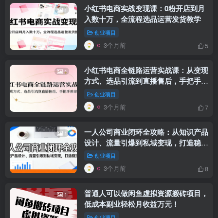
小红书电商实战变现课：0粉开店到月
1
入数十万，全流程选品运营发货教学
创业项目
3个月前
5
小红书电商全链路运营实战课：从变现
1
方式、选品引流到直播售后，手把手教
你出单
创业项目
3个月前
7
一人公司商业闭环全攻略：从知识产品
1
设计、流量引爆到私域变现，打造稳定
收入
创业项目
3个月前
8
普通人可以做闲鱼虚拟资源搬砖项目，
1
低成本副业轻松月收益万元！
创业项目