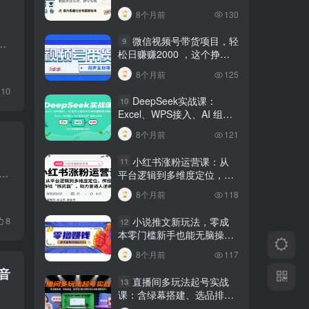
建行业专属智能体
8个月前
130
微信视频号带货项目，轻
9
还非常可观，我相信大家应该都知道这个app，平台为了鼓励原创歌手创作音乐，发布了音乐人计划只要你成为平台的原创音乐人...
松日赚赚2000 ，这个挣钱
入口很多伙伴都在闷声发财
8个月前
125
10
DeepSeek实战课：
10
Excel、WPS接入、AI 组合
工具与小红书批量做笔记技
8个月前
121
巧
小红书涨粉运营课：从
11
题课，由拥有两年 AI 创作经验、合作多家 AI 平台、运营 YouTube 账号变现的资深博主主讲，搭配班木老师案例补充。课程面向 AI 视频新手，从主流 AI 工具使用讲起，...
平台逻辑到多维度定位，传
授挣钱 “核武器”，助力普通
8个月前
118
人逆袭
8
小说推文新玩法，零成
12
本零门槛新手也能无脑操
作，轻松月收入5000
8个月前
117
音
直播间多玩法起号实战
13
课：含绿幕搭建、选品排
品，自然流/微付费起号及违