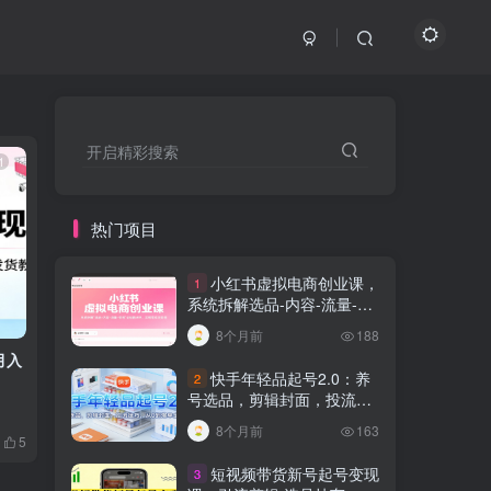
开启精彩搜索
1
1
热门项目
小红书虚拟电商创业课，
1
系统拆解选品-内容-流量-变
现，实现零成本变现
8个月前
188
月入
销售心理深度解析：针对37个人性弱点
抖音实战提升课
快手年轻品起号2.0：养
2
设计成交策略，大幅提升销售转化率！
售技巧、客户管
号选品，剪辑封面，投流技
道快速突围
创业项目
创业项目
巧，从0到爆单全流程
8个月前
163
8个月前
8个月前
5
0
81
11
短视频带货新号起号变现
3