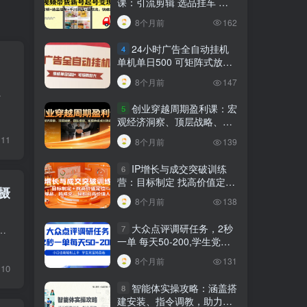
课：引流剪辑 选品挂车 千
川测品 自然流，快速起量
8个月前
162
24小时广告全自动挂机
4
单机单日500 可矩阵式放大
无需人工看守 新手小白轻松
8个月前
147
玩转
Seedance2.0 ...
创业穿越周期盈利课：宏
5
观经济洞察、顶层战略、团
队搭建，实现持续成长稳定
11
8个月前
139
变现
IP增长与成交突破训练
6
营：目标制定 找高价值定
摄
位，做爆品、搞成交，轻松
8个月前
138
引高价值人脉
大众点评调研任务，2秒
7
格选择，到剪辑录音、添加文字、发布运营全覆盖，同时加入大量实用旧衣改造与裁剪教程，包括一片式衣服、毛毛马甲、神奇裁...
一单 每天50-200,学生党宝
妈首选
8个月前
131
10
智能体实操攻略：涵盖搭
8
建安装、指令调教，助力搭