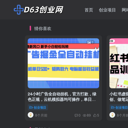
首页
创业项目
网
猜你喜欢
1
24小时广告全自动挂机，官方打款，绿
小红书虚
色正规，云机模拟器均可操作，单日收
创、做笔
益500
现
创业项目
创业项
8个月前
8个月
0
89
5