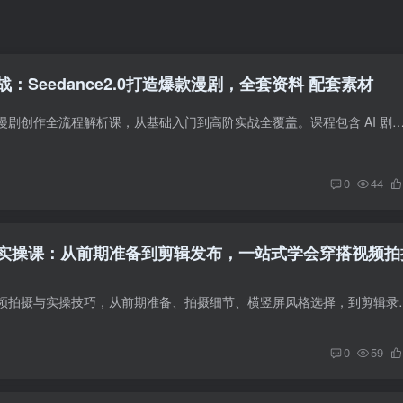
战：Seedance2.0打造爆款漫剧，全套资料 配套素材
本课程为 AIGC 精品漫剧创作全流程解析课，从基础入门到高阶实战全覆盖。课程包含 AI 剧本策划、角色提示词生成、角色图制作、三视图设定、AI 分镜设计、文字分镜生成、动画制作、
0
44
实操课：从前期准备到剪辑发布，一站式学会穿搭视频拍
本课程专注服装短视频拍摄与实操技巧，从前期准备、拍摄细节、横竖屏风
0
59