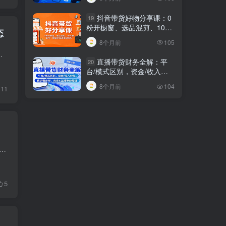
发布内容
抖音带货好物分享课：0
19
粉开橱窗、选品混剪、1000
态
粉起号，解锁多渠道变现技
8个月前
105
巧
自身能量。 通过日常小事扭转运势，改善整体状态。
直播带货财务全解：平
20
台/模式区别，资金/收入分
配，涉税分析，商家
8个月前
104
11
0 招实战课程，持续更新中，专注帮你解锁百万流量密码。课程内容丰富多元，包含 80 年代怀旧风格、仙女飞天、甄嬛魔改、数字人口播、萌宠剧情、动物说话、吉卜力动画、山...
5