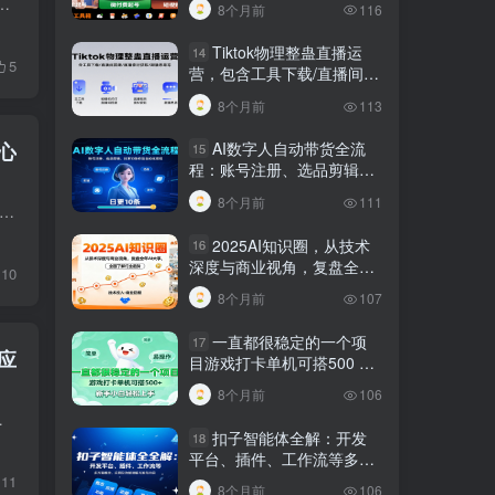
流程。课程包含专业封面设计教程、多款常用情感 BGM 与底音素材，配套 PS、剪映、图片修复、声音克隆等全套实用工具及安...
8个月前
116
规调整技巧
Tiktok物理整蛊直播运
14
5
营，包含工具下载/直播间搭
建/直播素材获取/跟播思路
8个月前
113
等
AI数字人自动带货全流
心
15
程：账号注册、选品剪辑，
日更10条作品自动化变现
8个月前
111
频 直播全领域带货实战课，覆盖从账号基础设置到爆款产出、直播成交的完整流程。课程从橱窗开通、账户设置、保证金缴纳等基础操作讲起，深入讲解选品方法论、赛道定位、爆款文案改...
2025AI知识圈，从技术
16
深度与商业视角，复盘全年
10
AI大事，全面了解行业趋势
8个月前
107
一直都很稳定的一个项
17
应
目游戏打卡单机可搭500 ，
新手小白轻松上手
8个月前
106
机遇与当下的内卷现状。 转换思路利用...
扣子智能体全解：开发
18
平台、插件、工作流等多方
面概念、应用及功能讲解与
11
8个月前
106