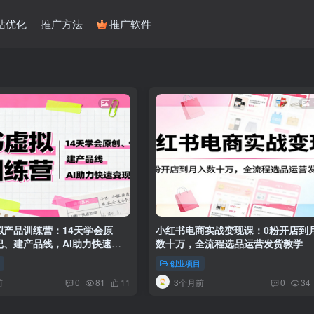
站优化
推广方法
推广软件
1
拟产品训练营：14天学会原
小红书电商实战变现课：0粉开店到
记、建产品线，AI助力快速变
数十万，全流程选品运营发货教学
目
创业项目
前
3个月前
0
81
11
0
34