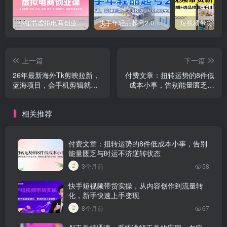
小红书虚拟电商创业课，系统拆解选品-内容-流量-变现，实现零成本变现
快手年轻品起号2.0：养号选品，剪辑封面，投流技巧，从0到爆单全流程
上一篇
下一篇
26年最新海外Tk剪映拉新，
付费文章：扭转运势的8件低
蓝海项目，会手机剪辑就可
成本小事，告别能量匮乏与
以做，月入20000＋
时运不济逆转状态
相关推荐
付费文章：扭转运势的8件低成本小事，告别
能量匮乏与时运不济逆转状态
3个月前
58
快手短视频带货实操，从内容创作到流量转
化，新手快速上手变现
8个月前
67