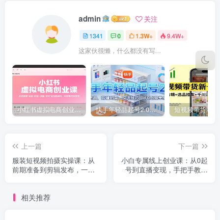
admin
关注
1341
0
1.3W+
9.4W+
这家伙很懒，什么都没有写...
小红书虚拟电商创业课，系统拆解选品-内容-流量-变现，实现零成本变现
快手年轻品起号2.0：养号选品，剪辑封面，投流技巧，从0到爆单全流程
上一篇
下一篇
服装短视频拍摄实操课：从
小白专属线上创业课：从0起
前期准备到剪辑发布，一站
号到直播变现，手把手教你
式学会穿搭视频拍摄与服装
轻松盈利
改造
相关推荐