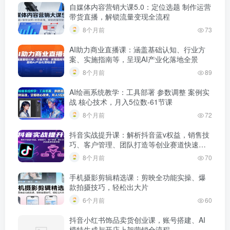
自媒体内容营销大课5.0：定位选题 制作运营
带货直播，解锁流量变现全流程
8个月前
73
AI助力商业直播课：涵盖基础认知、行业方
案、实施指南等，呈现AI产业化落地全景
8个月前
89
AI绘画系统教学：工具部署 参数调整 案例实
战 核心技术，月入5位数-61节课
8个月前
72
抖音实战提升课：解析抖音蓝v权益，销售技
巧、客户管理、团队打造等创业赛道快速突
围
8个月前
70
手机摄影剪辑精选课：剪映全功能实操、爆
款拍摄技巧，轻松出大片
6个月前
60
抖音小红书饰品卖货创业课，账号搭建、AI
模特生成与开店上架营销全流程