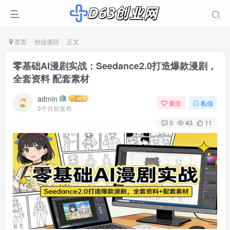
首页
创业项目
正文
零基础AI漫剧实战：Seedance2.0打造爆款漫剧，
全套资料 配套素材
admin
关注
私信
3个月前发布
0
43
11