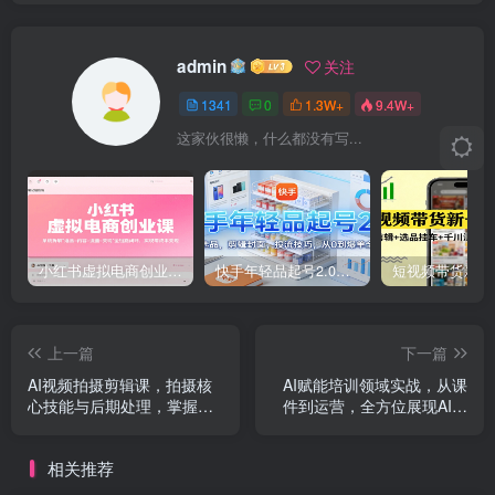
admin
关注
1341
0
1.3W+
9.4W+
这家伙很懒，什么都没有写...
小红书虚拟电商创业课，系统拆解选品-内容-流量-变现，实现零成本变现
快手年轻品起号2.0：养号选品，剪辑封面，投流技巧，从0到爆单全流程
上一篇
下一篇
AI视频拍摄剪辑课，拍摄核
AI赋能培训领域实战，从课
心技能与后期处理，掌握从
件到运营，全方位展现AI应
创意到成片制作能力
用全流程
相关推荐