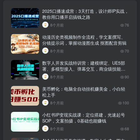
2025口播速成营：3天打造，设计师IP实战，
教你用口播开启搞钱之路
8个月前
76
动漫历史类视频制作全流程，学文案撰写、
分镜提示词，掌握动漫图生成 抠图配音剪辑
8个月前
70
数字人开发实战特训营：建模绑定、UE5部
署、多模型接入、弹幕交互，商业级技能全
掌握
8个月前
90
美币孵化：电脑全自动挂机赚美金，小白轻
松上手
8个月前
100
小红书IP变现实战课：定位搭建，光速起号
SOP，文案拍摄，0基础也能赚钱
8个月前
68