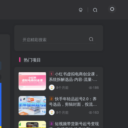
开启精彩搜索
热门项目
小红书虚拟电商创业课，
1
系统拆解选品-内容-流量-变
现，实现零成本变现
8个月前
186
快手年轻品起号2.0：养
2
号选品，剪辑封面，投流技
巧，从0到爆单全流程
8个月前
163
短视频带货新号起号变现
3