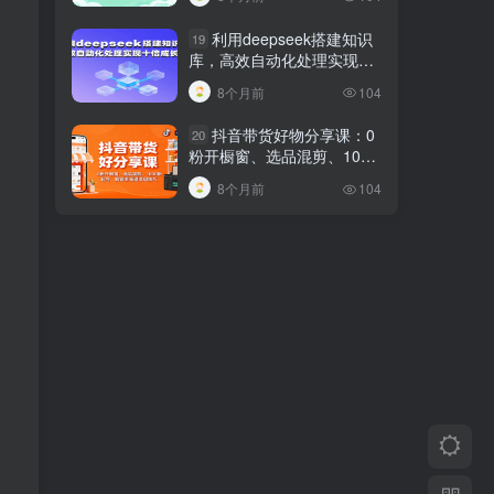
利用deepseek搭建知识
19
库，高效自动化处理实现十
倍成长！
8个月前
104
抖音带货好物分享课：0
20
粉开橱窗、选品混剪、1000
粉起号，解锁多渠道变现技
8个月前
104
巧