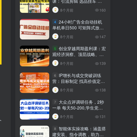
课：引流剪辑 选品挂车 千
川测品 自然流，快速起量
8个月前
160
24小时广告全自动挂机
4
单机单日500 可矩阵式放大
无需人工看守 新手小白轻松
8个月前
147
玩转
创业穿越周期盈利课：宏
5
观经济洞察、顶层战略、团
队搭建，实现持续成长稳定
8个月前
139
变现
IP增长与成交突破训练
6
更
营：目标制定 找高价值定
位，做爆品、搞成交，轻松
8个月前
138
引高价值人脉
大众点评调研任务，2秒
7
一单 每天50-200,学生党宝
妈首选
8个月前
131
个
智能体实操攻略：涵盖搭
8
建安装、指令调教，助力搭