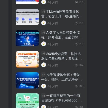
8个月前
115
Tiktok物理整蛊直播运
14
营，包含工具下载/直播间搭
建/直播素材获取/跟播思路
8个月前
113
等
AI数字人自动带货全流
15
程：账号注册、选品剪辑，
日更10条作品自动化变现
8个月前
110
2025AI知识圈，从技术
16
深度与商业视角，复盘全年
AI大事，全面了解行业趋势
8个月前
107
扣子智能体全解：开发
17
平台、插件、工作流等多方
面概念、应用及功能讲解与
8个月前
105
发布内容
一直都很稳定的一个项
18
目游戏打卡单机可搭500 ，
新手小白轻松上手
8个月前
104