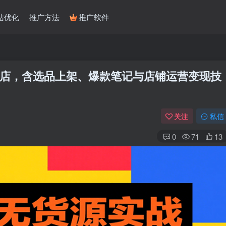
站优化
推广方法
推广软件
店，含选品上架、爆款笔记与店铺运营变现技
关注
私信
0
71
13