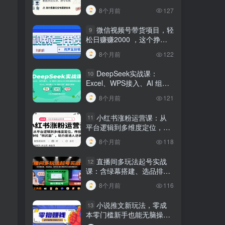
建行业专属智能体
8个月前
127
微信视频号带货项目，轻
9
松日赚赚2000 ，这个挣钱
入口很多伙伴都在闷声发财
8个月前
122
DeepSeek实战课：
10
Excel、WPS接入、AI 组合
工具与小红书批量做笔记技
8个月前
121
巧
小红书涨粉运营课：从
11
平台逻辑到多维度定位，传
授挣钱 “核武器”，助力普通
8个月前
118
人逆袭
直播间多玩法起号实战
12
课：含绿幕搭建、选品排
品，自然流/微付费起号及违
8个月前
116
规调整技巧
小说推文新玩法，零成
13
本零门槛新手也能无脑操
作，轻松月收入5000