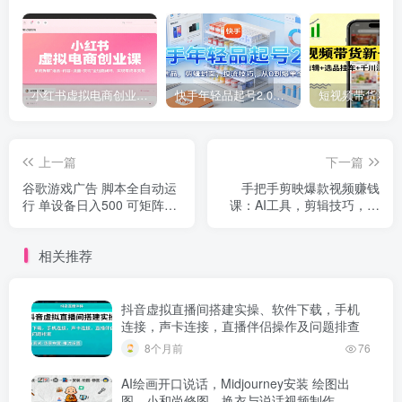
小红书虚拟电商创业课，系统拆解选品-内容-流量-变现，实现零成本变现
快手年轻品起号2.0：养号选品，剪辑封面，投流技巧，从0到爆单全流程
上一篇
下一篇
谷歌游戏广告 脚本全自动运
手把手剪映爆款视频赚钱
行 单设备日入500 可矩阵放
课：AI工具，剪辑技巧，涨
大，设备越多收益越大
粉出单，新手轻松变现
相关推荐
抖音虚拟直播间搭建实操、软件下载，手机
连接，声卡连接，直播伴侣操作及问题排查
8个月前
76
AI绘画开口说话，Midjourney安装 绘图出
图，小和尚修图、换衣与说话视频制作