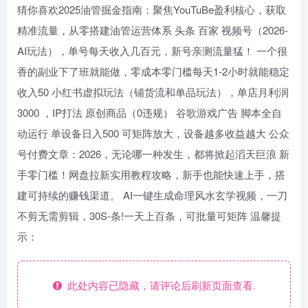
猜你喜欢2025油管掘金指南：聚焦YouTuBe盈利核心，获取
精准流量，从零搭建油管运营体系 头条 百家 视频号（2026-
AI玩法），单号每天收入几百元，新号亲测流量猛！ 一个很
香的副业下了班就能做，零成本零门槛每天1-2小时就能稳定
收入50 小红书虚拟玩法（铺货流和单品玩法），单店月利润
3000 ，IP打法 原创商品（0违规） 谷歌游戏广告 脚本全自
动运行 单设备日入500 可矩阵放大，设备越多收益越大 公众
号付费文章：2026，无论哪一种发生，都将掀起滔天巨浪 新
手零门槛！网盘拉新实用教程攻略，新手也能快速上手，搭
建可持续的赚钱渠道。 AI一键生成命理风水玄学视频，一刀
不剪无需剪辑，30S-条!一天上百条，可批量可矩阵 温馨提
示：
此处内容已隐藏，请评论后刷新页面查看.