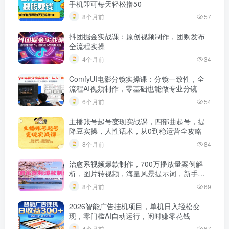
手机即可每天轻松撸50
8个月前
57
抖团掘金实战课：原创视频制作，团购发布
全流程实操
4个月前
34
ComfyUI电影分镜实操课：分镜一致性，全
流程AI视频制作，零基础也能做专业分镜
6个月前
54
主播账号起号变现实战课，四部曲起号，提
降豆实操，人性话术，从0到稳运营全攻略
8个月前
84
治愈系视频爆款制作，700万播放量案例解
析，图片转视频，海量风景提示词，新手直
接用
8个月前
69
2026智能广告挂机项目，单机日入轻松变
现，零门槛AI自动运行，闲时赚零花钱
4个月前
67