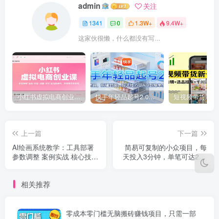
admin
关注
1341
0
1.3W+
9.4W+
这家伙很懒，什么都没有写...
小红书虚拟电商创业课，系统拆解选品-内容-流量-变现，实现零成本变现
快手年轻品起号2.0：养号选品，剪辑封面，投流技巧，从0到爆单全流程
上一篇
下一篇
AI绘画系统教学：工具部署
简易可复制的小众项目，每
参数调整 案例实战 核心技
天投入3分钟，单笔可达200
术，月入5位数-61节课
【附操作流程说明】
相关推荐
零成本零门槛无脑搬砖赚钱项目，只需一部