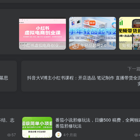
小红书虚拟电商创业课，系统拆解选品-内容-流量-变现，实现零成本变现
快手年轻品起号2.0：养号选品，剪辑封面，投流技巧，从0到爆单全流程
下一
墓思
抖音大V博主小红书课程：开店选品 笔记制作 直播带货全
终结、志
番茄小说邪修玩法，日赚500 稿费，全网独
番茄邪修玩法
57
4个月前