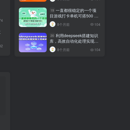
巧
一直都很稳定的一个项
19
目游戏打卡单机可搭500 ，
74
新手小白轻松上手
8个月前
104
教
利用deepseek搭建知识
20
库，高效自动化处理实现十
82
倍成长！
8个月前
104