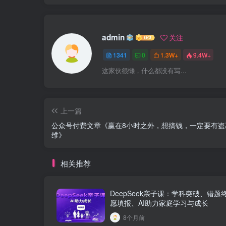
admin
关注
1341
0
1.3W+
9.4W+
这家伙很懒，什么都没有写...
上一篇
公众号付费文章《赢在8小时之外，想搞钱，一定要有盗
维》
相关推荐
DeepSeek亲子课：学科突破、错题
愿填报、AI助力家庭学习与成长
8个月前