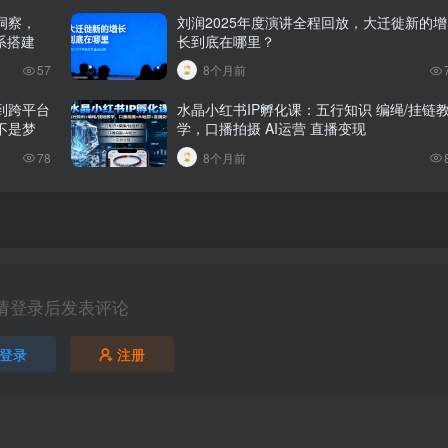
洞察，
刘润2025年度演讲全程回放，大迁徙新的增
系搭建
长到底在哪里？
57
8个月前
写到跨平台
水晶小红书IP孵化课：五行知识 编绳/挂链
不是梦
学，口播拍摄 AI运营 直播变现
78
8个月前
请登录后发表评论
登录
注册