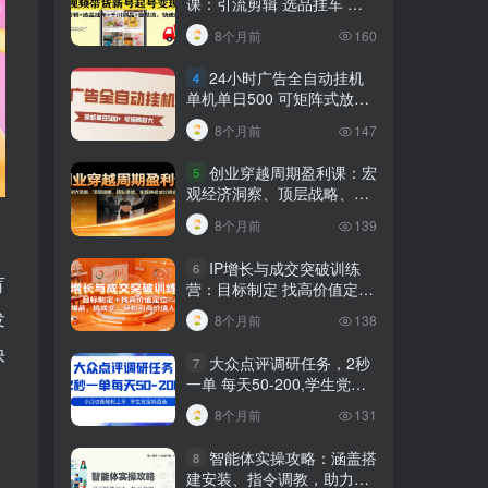
课：引流剪辑 选品挂车 千
川测品 自然流，快速起量
8个月前
160
24小时广告全自动挂机
4
单机单日500 可矩阵式放大
无需人工看守 新手小白轻松
8个月前
147
玩转
创业穿越周期盈利课：宏
5
观经济洞察、顶层战略、团
队搭建，实现持续成长稳定
8个月前
139
变现
IP增长与成交突破训练
6
盲
营：目标制定 找高价值定
位，做爆品、搞成交，轻松
发
8个月前
138
引高价值人脉
快
大众点评调研任务，2秒
7
一单 每天50-200,学生党宝
妈首选
8个月前
131
智能体实操攻略：涵盖搭
8
建安装、指令调教，助力搭