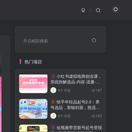
开启精彩搜索
热门项目
小红书虚拟电商创业课，
1
系统拆解选品-内容-流量-变
现，实现零成本变现
8个月前
187
快手年轻品起号2.0：养
2
号选品，剪辑封面，投流技
巧，从0到爆单全流程
8个月前
163
短视频带货新号起号变现
3