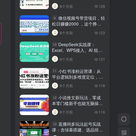
建行业专属智能体
8个月前
128
微信视频号带货项目，轻
9
松日赚赚2000 ，这个挣钱
入口很多伙伴都在闷声发财
8个月前
123
DeepSeek实战课：
10
Excel、WPS接入、AI 组合
工具与小红书批量做笔记技
8个月前
121
巧
小红书涨粉运营课：从
11
平台逻辑到多维度定位，传
授挣钱 “核武器”，助力普通
8个月前
118
人逆袭
小说推文新玩法，零成
12
本零门槛新手也能无脑操
作，轻松月收入5000
8个月前
116
直播间多玩法起号实战
13
课：含绿幕搭建、选品排
品，自然流/微付费起号及违