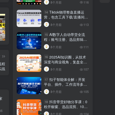
8个月前
116
规调整技巧
Tiktok物理整蛊直播运
14
营，包含工具下载/直播间搭
建/直播素材获取/跟播思路
8个月前
113
等
AI数字人自动带货全流
15
短视频带货新号起号变现课：引流剪辑 选品挂车 千川测品 自然流，快速起量
24小时广告全自动挂机 单机单日500 可矩阵式放大 无需人工看守 新手小白轻松玩转
创业穿越周期盈利课：宏观经济洞察、顶层战略、团队搭建，实现持续成长稳定变现
程：账号注册、选品剪辑，
日更10条作品自动化变现
8个月前
111
篇
2025AI知识圈，从技术
16
深度与商业视角，复盘全年
流程
AI大事，全面了解行业趋势
实战
8个月前
107
扣子智能体全解：开发
17
平台、插件、工作流等多方
面概念、应用及功能讲解与
8个月前
105
发布内容
家
抖音带货好物分享课：0
18
粉开橱窗、选品混剪、1000
46
粉起号，解锁多渠道变现技
8个月前
104