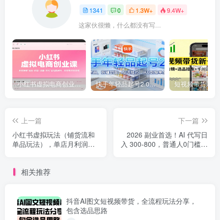
1341
0
1.3W+
9.4W+
这家伙很懒，什么都没有写...
小红书虚拟电商创业课，系统拆解选品-内容-流量-变现，实现零成本变现
快手年轻品起号2.0：养号选品，剪辑封面，投流技巧，从0到爆单全流程
上一篇
下一篇
小红书虚拟玩法（铺货流和
2026 副业首选！AI 代写日
单品玩法），单店月利润
入 300-800，普通人0门槛，
3000 ，IP打法 原创商品（0
做一单结一单！
违规）
相关推荐
抖音AI图文短视频带货，全流程玩法分享，
包含选品思路