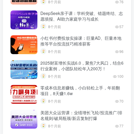
8个月前
76
DeepSeek亲子课：学科突破、错题终结、志
愿填报、AI助力家庭学习与成长
8个月前
57
小红书付费投放实操课：巨量AD、巨量本地
推等平台投流技巧精准获客
8个月前
96
2025财富增长实战6.0，聚焦7大风口，结合6
行业案例，小团队轻松年入200万！
8个月前
100
零成本信息差赚钱，小白轻松上手，年前翻
项目，8天赚1.6w
8个月前
70
美团大众运营课：业绩增长飞轮/投流推广/排
名规则/破局瓶颈/新店复制打爆
8个月前
77