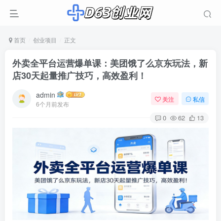
首页
创业项目
正文
外卖全平台运营爆单课：美团饿了么京东玩法，新
店30天起量推广技巧，高效盈利！
admin
关注
私信
6个月前发布
0
62
13