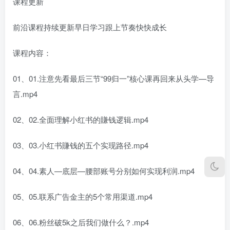
课程更新
前沿课程持续更新早日学习跟上节奏快快成长
课程内容：
01、01.注意先看最后三节“99归一”核心课再回来从头学—导
言.mp4
02、02.全面理解小红书的賺钱逻辑.mp4
03、03.小红书賺钱的五个实现路径.mp4
04、04.素人—底层—腰部账号分别如何实现利润.mp4
05、05.联系广告金主的5个常用渠道.mp4
06、06.粉丝破5k之后我们做什么？.mp4