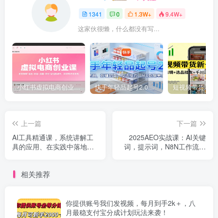
1341
0
1.3W+
9.4W+
这家伙很懒，什么都没有写...
小红书虚拟电商创业课，系统拆解选品-内容-流量-变现，实现零成本变现
快手年轻品起号2.0：养号选品，剪辑封面，投流技巧，从0到爆单全流程
上一篇
下一篇
AI工具精通课，系统讲解工
2025AEO实战课：AI关键
具的应用、在实践中落地，
词，提示词，N8N工作流，
实现变现的方法
Bing站点地图，Ahrefs关键
词挖掘
相关推荐
你提供账号我们发视频，每月到手2k＋，八
月最稳支付宝分成计划玩法来袭！