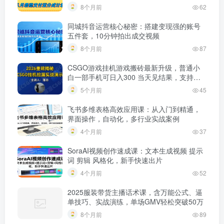
8个月前
62
同城抖音运营核心秘密：搭建变现强的账号
五件套，10分钟拍出成交视频
8个月前
87
CSGO游戏挂机游戏搬砖最新升级，普通小
白一部手机可日入300 当天见结果，支持验
证
5个月前
45
飞书多维表格高效应用课：从入门到精通，
界面操作，自动化，多行业实战案例
4个月前
37
SoraAI视频创作速成课：文本生成视频 提示
词 剪辑 风格化，新手快速出片
4个月前
52
2025服装带货主播话术课，含万能公式、逼
单技巧、实战演练，单场GMV轻松突破50万
8个月前
89