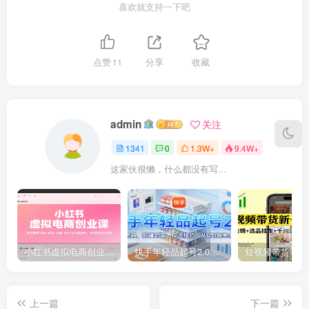
喜欢就支持一下吧
点赞
11
分享
收藏
admin
关注
1341
0
1.3W+
9.4W+
这家伙很懒，什么都没有写...
小红书虚拟电商创业课，系统拆解选品-内容-流量-变现，实现零成本变现
快手年轻品起号2.0：养号选品，剪辑封面，投流技巧，从0到爆单全流程
上一篇
下一篇