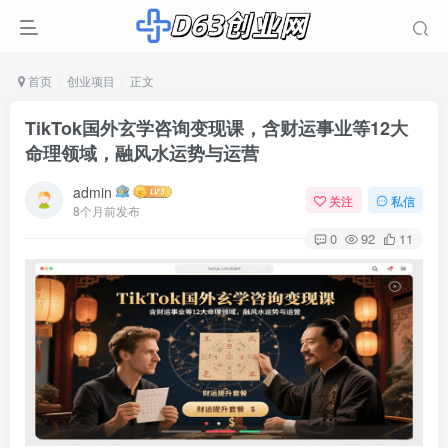
首页
创业项目
正文
TikTok国外玄学咨询变现课，含财运事业等12大
命理领域，融风水运势与运营
admin
关注
私信
8个月前发布
0
92
11