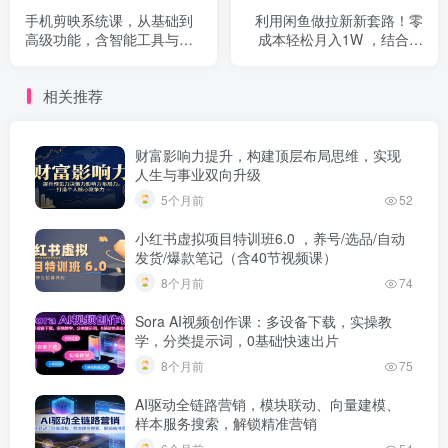
手机剪映系统课，从基础到
利用闲鱼做拉新新套路！零
高级功能，含智能工具与四
成本轻松月入1W ，结合网
大实战案例，快速掌握视频
盘实现双重收益。【揭秘】
创作技能
相关推荐
财富影响力提升，构建顶层布局思维，实现
人生与事业双向升级
5个月前
52
小红书虚拟项目特训班6.0 ，养号/选品/自动
发货/爆款笔记（含40节视频课）
8个月前
74
Sora AI视频创作课：多设备下载，实操教
学，分类提示词，0基础快速出片
8个月前
75
AI驱动全链路营销，模块联动、向量建模、
样本服务搜索，解锁精准营销