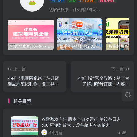
1341
0
1.3W+
9.4W+
这家伙很懒，什么都没有写...
小红书虚拟电商创业课，系统拆解选品-内容-流量-变现，实现零成本变现
快手年轻品起号2.0：养号选品，剪辑封面，投流技巧，从0到爆单全流程
上一篇
下一篇
小红书电商陪跑课：从开店
小红书运营全攻略：从平台
选品到笔记制作，含工具插
了解到账号搭建、内容生
件 爆单文档，助你赚第一桶
产，做爆款库与矩阵运营
金
相关推荐
谷歌游戏广告 脚本全自动运行 单设备日入
500 可矩阵放大，设备越多收益越大
6个月前
48