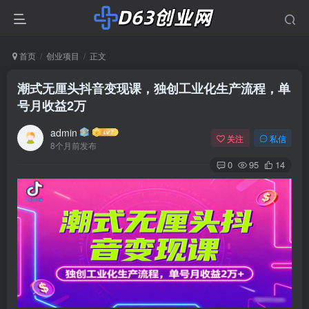
首页
创业项目
正文
潮式无厘头抖音变现课，独创工业化生产流程，单
号月收益2万
admin
关注
私信
8个月前发布
0
95
14