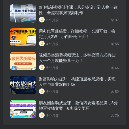
0门槛AI视频创作课：从分镜设计到人物一致
性，全流程掌握视频制作
6个月前
37
用AI代写赚稿费，详细教程，长期可做，稳
定月入2W，小白轻松上手！
4个月前
55
视频另类混剪视频玩法，多种变现方式有些
人一个月就能赚几十万！
6个月前
44
财富影响力提升，构建顶层布局思维，实现
人生与事业双向升级
5个月前
52
朋友圈自动成交课，微信四要素搭品牌，3分
钟写收钱文案，6步成交闭环
8个月前
70