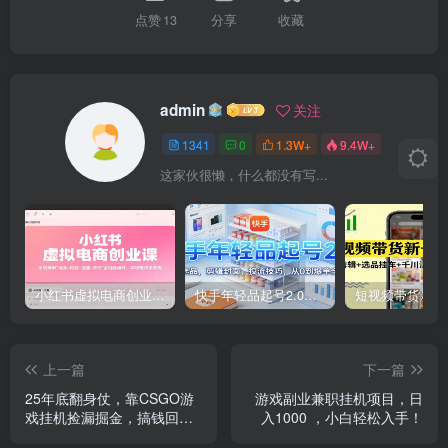
点赞
13
分享
收藏
admin
关注
1341
0
1.3W+
9.4W+
这家伙很懒，什么都没有写...
小红书虚拟电商创业课，系统拆解选品-内容-流量-变现，实现零成本变现
快手年轻品起号2.0：养号选品，剪辑封面，投流技巧，从0到爆单全流程
上一篇
下一篇
25年底翻身仗，靠CSGO游
游戏副业兼职挂机项目，日
戏挂机捡漏掘金，搞钱回家
入1000 ，小白轻松入手！
过肥年