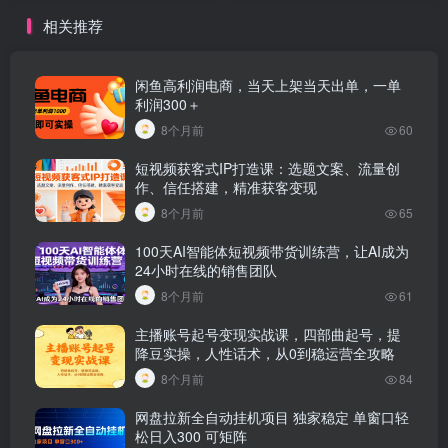
相关推荐
闲鱼高利润电商，当天上架当天出单，一单
利润300＋
8个月前
60
短视频获客式IP打造课：选题文案、流量创
作、信任搭建，精准获客变现
8个月前
65
100天AI智能体短视频带货训练营，让AI成为
24小时在线的销售团队
8个月前
61
主播账号起号变现实战课，四部曲起号，提
降豆实操，人性话术，从0到稳运营全攻略
8个月前
84
网盘拉新全自动挂机项目 独家稳定 单窗口轻
松日入300 可矩阵