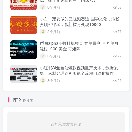
8个月前
57
小白一定要做的短视频赛道-国学文化，涨粉
变现都很猛，低门槛月变现10000
8个月前
78
币圈alpha空投挂机项目 简单暴利 单号单月
轻松1000 美金 可矩阵
8个月前
72
小红书AI全自动爆款视频量产技术，数据采
集、素材处理到AI剪辑全流程自动化操作
8个月前
59
评论
抢沙发
请登录后发表评论