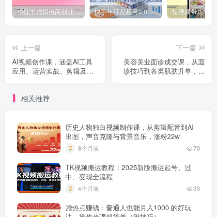
小红书虚拟电商创业课，系统拆解选品-内容-流量-变现，实现零成本变现
快手年轻品起号2.0：养号选品，剪辑封面，投流技巧，从0到爆单全流程
上一篇
下一篇
AI视频创作课，涵盖AI工具
美容美业面诊成交课，从面
应用、运营实战、剪辑及拍
诊技巧到各类肌肤升单，掌
摄，打造优质视频内容
握客户成交及售后全攻略
相关推荐
历史人物独白视频制作课，从剪辑配音到AI
出图，声音克隆与背景音乐，涨粉22w
8个月前
70
TK视频搬运教程：2025新版搬运起号、过
中、变现全流程
4个月前
33
蹭热点赚钱：普通人也能月入1000 的好玩
法，操作步骤超简单（附技巧）