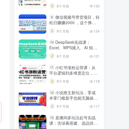
建行业专属智能体
8个月前
130
微信视频号带货项目，轻
9
松日赚赚2000 ，这个挣钱
入口很多伙伴都在闷声发财
8个月前
124
DeepSeek实战课：
10
Excel、WPS接入、AI 组合
工具与小红书批量做笔记技
8个月前
121
巧
小红书涨粉运营课：从
11
平台逻辑到多维度定位，传
授挣钱 “核武器”，助力普通
8个月前
118
人逆袭
小说推文新玩法，零成
12
本零门槛新手也能无脑操
作，轻松月收入5000
8个月前
117
直播间多玩法起号实战
13
课：含绿幕搭建、选品排
品，自然流/微付费起号及违