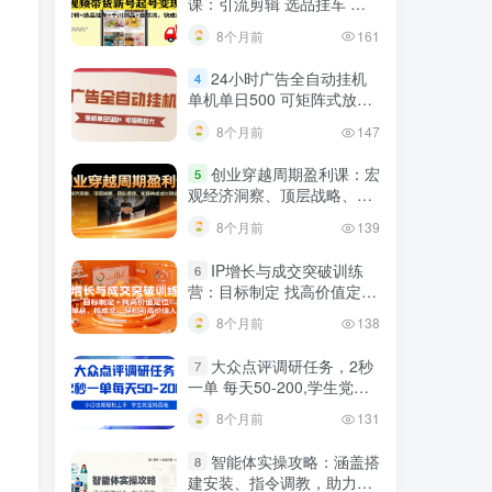
课：引流剪辑 选品挂车 千
川测品 自然流，快速起量
8个月前
161
24小时广告全自动挂机
4
单机单日500 可矩阵式放大
无需人工看守 新手小白轻松
8个月前
147
玩转
创业穿越周期盈利课：宏
5
观经济洞察、顶层战略、团
队搭建，实现持续成长稳定
8个月前
139
变现
IP增长与成交突破训练
6
营：目标制定 找高价值定
位，做爆品、搞成交，轻松
8个月前
138
引高价值人脉
大众点评调研任务，2秒
7
一单 每天50-200,学生党宝
妈首选
8个月前
131
智能体实操攻略：涵盖搭
8
建安装、指令调教，助力搭