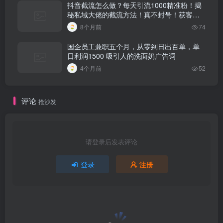
抖音截流怎么做？每天引流1000精准粉！揭
秘私域大佬的截流方法！真不封号！获客渠
道找精准客户有用吗安全吗是真的吗
8个月前
74
国企员工兼职五个月，从零到日出百单，单
日利润1500 吸引人的洗面奶广告词
4个月前
52
评论
抢沙发
请登录后发表评论
登录
注册