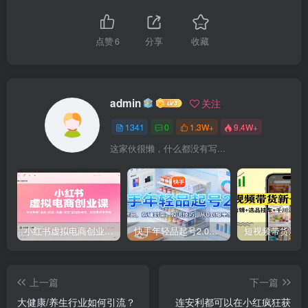
点赞
6
分享
收藏
admin
关注
1341
0
1.3W+
9.4W+
这家伙很懒，什么都没有写...
小红书虚拟电商创业课，系统拆解选品-内容-流量-变现，实现零成本变现
快手年轻品起号2.0：养号选品，剪辑封面，投流技巧，从0到爆单全流程
上一篇
下一篇
大健康/养生行业如何引流？
连安利都可以在小红疯狂获