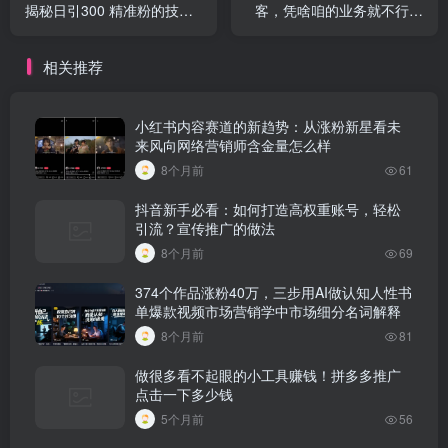
揭秘日引300 精准粉的技
客，凭啥咱的业务就不行网
巧，可复制！市场推广的方
络营销的核心内容是什么知
案
乎文章
相关推荐
小红书内容赛道的新趋势：从涨粉新星看未
来风向网络营销师含金量怎么样
8个月前
61
抖音新手必看：如何打造高权重账号，轻松
引流？宣传推广的做法
8个月前
69
374个作品涨粉40万，三步用AI做认知人性书
单爆款视频市场营销学中市场细分名词解释
8个月前
81
做很多看不起眼的小工具赚钱！拼多多推广
点击一下多少钱
5个月前
56