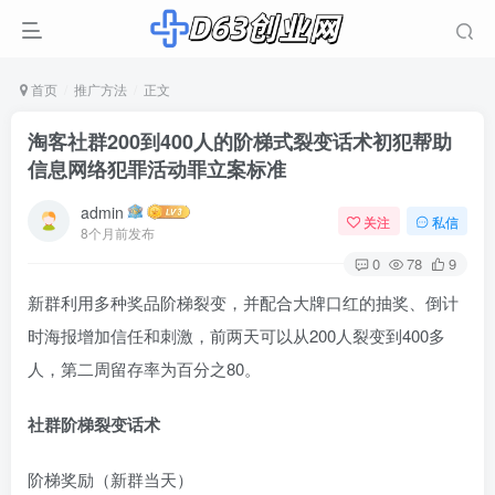
首页
推广方法
正文
淘客社群200到400人的阶梯式裂变话术初犯帮助
信息网络犯罪活动罪立案标准
admin
关注
私信
8个月前发布
0
78
9
新群利用多种奖品阶梯裂变，并配合大牌口红的抽奖、倒计
时海报增加信任和刺激，前两天可以从200人裂变到400多
人，第二周留存率为百分之80。
社群阶梯裂变话术
阶梯奖励（新群当天）