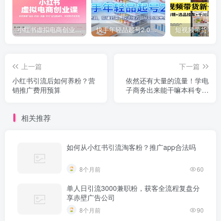
小红书虚拟电商创业课，系统拆解选品-内容-流量-变现，实现零成本变现
快手年轻品起号2.0：养号选品，剪辑封面，投流技巧，从0到爆单全流程
上一篇
下一篇
小红书引流后如何养粉？营
依然还有大量的流量！学电
销推广费用预算
子商务出来能干嘛本科专业
就业
相关推荐
如何从小红书引流淘客粉？推广app合法吗
8个月前
60
单人日引流3000兼职粉，获客全流程复盘分
享赤壁广告公司
8个月前
90