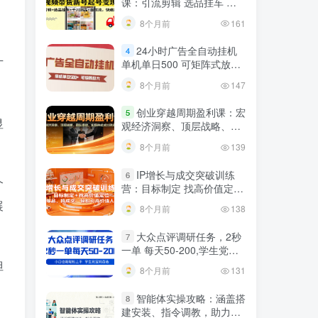
课：引流剪辑 选品挂车 千
川测品 自然流，快速起量
8个月前
161
24小时广告全自动挂机
4
广
单机单日500 可矩阵式放大
无需人工看守 新手小白轻松
8个月前
147
玩转
创业穿越周期盈利课：宏
5
显
观经济洞察、顶层战略、团
队搭建，实现持续成长稳定
8个月前
139
变现
IP增长与成交突破训练
6
个
营：目标制定 找高价值定
位，做爆品、搞成交，轻松
展
8个月前
138
引高价值人脉
大众点评调研任务，2秒
7
一单 每天50-200,学生党宝
妈首选
但
8个月前
131
智能体实操攻略：涵盖搭
8
建安装、指令调教，助力搭