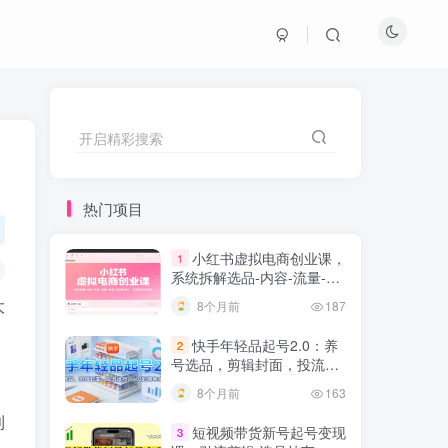
开启精彩搜索
热门项目
小红书虚拟电商创业课，
1
系统拆解选品-内容-流量-变
现，实现零成本变现
大
8个月前
187
快手年轻品起号2.0：养
2
号选品，剪辑封面，投流技
巧，从0到爆单全流程
8个月前
163
利
短视频带货新号起号变现
3