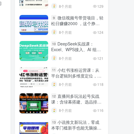
的
建行业专属智能体
8个月前
129
。
微信视频号带货项目，轻
9
松日赚赚2000 ，这个挣钱
入口很多伙伴都在闷声发财
8个月前
124
DeepSeek实战课：
10
Excel、WPS接入、AI 组合
工具与小红书批量做笔记技
8个月前
121
巧
小红书涨粉运营课：从
11
平台逻辑到多维度定位，传
授挣钱 “核武器”，助力普通
8个月前
118
人逆袭
直播间多玩法起号实战
12
课：含绿幕搭建、选品排
品，自然流/微付费起号及违
8个月前
116
规调整技巧
小说推文新玩法，零成
13
本零门槛新手也能无脑操
作，轻松月收入5000