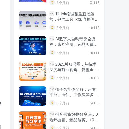
8个月前
116
Tiktok物理整蛊直播运
14
营，包含工具下载/直播间搭
建/直播素材获取/跟播思路
8个月前
113
等
AI数字人自动带货全流
15
程：账号注册、选品剪辑，
日更10条作品自动化变现
8个月前
111
2025AI知识圈，从技术
16
深度与商业视角，复盘全年
AI大事，全面了解行业趋势
8个月前
107
扣子智能体全解：开发
17
平台、插件、工作流等多方
面概念、应用及功能讲解与
容
8个月前
106
发布内容
抖音带货好物分享课：0
18
粉开橱窗、选品混剪、1000
粉起号，解锁多渠道变现技
机
8个月前
105