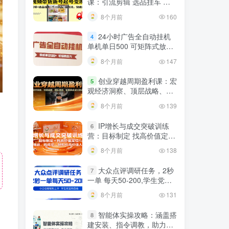
课：引流剪辑 选品挂车 千
川测品 自然流，快速起量
8个月前
160
24小时广告全自动挂机
4
单机单日500 可矩阵式放大
无需人工看守 新手小白轻松
8个月前
147
玩转
创业穿越周期盈利课：宏
5
观经济洞察、顶层战略、团
队搭建，实现持续成长稳定
8个月前
139
变现
IP增长与成交突破训练
6
营：目标制定 找高价值定
位，做爆品、搞成交，轻松
8个月前
138
引高价值人脉
大众点评调研任务，2秒
7
一单 每天50-200,学生党宝
妈首选
8个月前
131
智能体实操攻略：涵盖搭
8
建安装、指令调教，助力搭