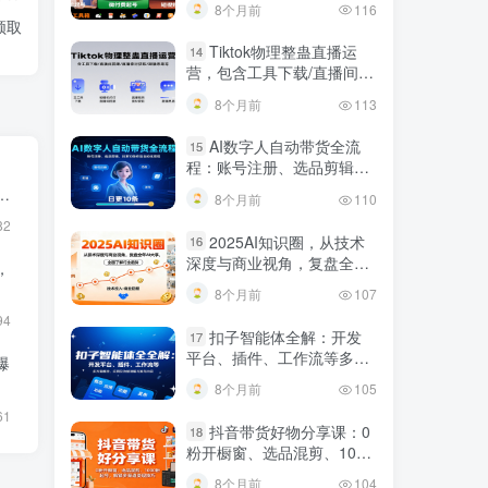
8个月前
116
规调整技巧
领取
Tiktok物理整蛊直播运
14
营，包含工具下载/直播间搭
建/直播素材获取/跟播思路
8个月前
113
等
AI数字人自动带货全流
15
程：账号注册、选品剪辑，
日更10条作品自动化变现
搭
8个月前
110
82
2025AI知识圈，从技术
16
深度与商业视角，复盘全年
，
AI大事，全面了解行业趋势
8个月前
107
94
扣子智能体全解：开发
17
平台、插件、工作流等多方
爆
面概念、应用及功能讲解与
8个月前
105
发布内容
61
抖音带货好物分享课：0
18
粉开橱窗、选品混剪、1000
粉起号，解锁多渠道变现技
8个月前
104