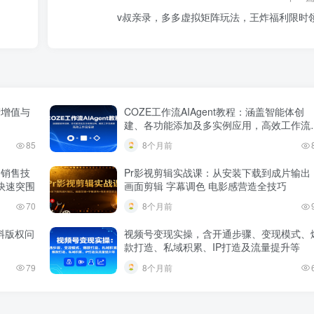
v叔亲录，多多虚拟矩阵玩法，王炸福利限时
产增值与
COZE工作流AIAgent教程：涵盖智能体创
建、各功能添加及多实例应用，高效工作流
建
85
8个月前
，销售技
Pr影视剪辑实战课：从安装下载到成片输出
快速突围
画面剪辑 字幕调色 电影感营造全技巧
70
8个月前
料版权问
视频号变现实操，含开通步骤、变现模式、
款打造、私域积累、IP打造及流量提升等
79
8个月前