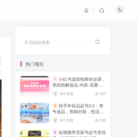
开启精彩搜索
热门项目
小红书虚拟电商创业课，
1
系统拆解选品-内容-流量-变
现，实现零成本变现
8个月前
187
快手年轻品起号2.0：养
2
号选品，剪辑封面，投流技
巧，从0到爆单全流程
8个月前
163
短视频带货新号起号变现
3