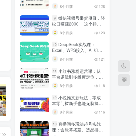
建行业专属智能体
8个月前
128
微信视频号带货项目，轻
9
松日赚赚2000 ，这个挣钱
入口很多伙伴都在闷声发财
8个月前
123
DeepSeek实战课：
10
Excel、WPS接入、AI 组合
工具与小红书批量做笔记技
8个月前
121
巧
小红书涨粉运营课：从
11
平台逻辑到多维度定位，传
授挣钱 “核武器”，助力普通
8个月前
118
人逆袭
小说推文新玩法，零成
12
本零门槛新手也能无脑操
作，轻松月收入5000
短视频带货新号起号变现课：引流剪辑 选品挂车 千川测品 自然流，快速起量
24小时广告全自动挂机 单机单日500 可矩阵式放大 无需人工看守 新手小白轻松玩转
创业穿越周期盈利课：宏观经济洞察、顶层战略、团队搭建，实现持续成长稳定变现
8个月前
116
直播间多玩法起号实战
13
课：含绿幕搭建、选品排
篇
品，自然流/微付费起号及违