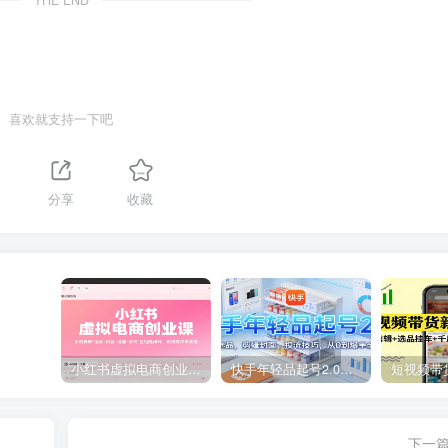
喜欢就支持一下吧
1
分享
收藏
小红书虚拟电商创业课，系统拆解选品-内容-流量-变现，实现零成本变现
快手年轻品起号2.0：养号选品，剪辑封面，投流技巧，从0到爆单全流程
下一