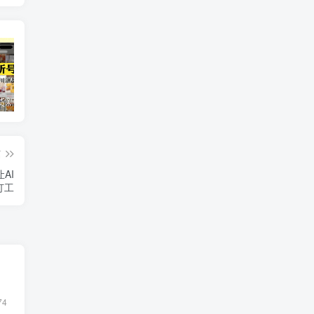
短视频带货新号起号变现课：引流剪辑 选品挂车 千川测品 自然流，快速起量
24小时广告全自动挂机 单机单日500 可矩阵式放大 无需人工看守 新手小白轻松玩转
创业穿越周期盈利课：宏观经济洞察、顶层战略、团队搭建，实现持续成长稳定变现
篇
AI
打工
74