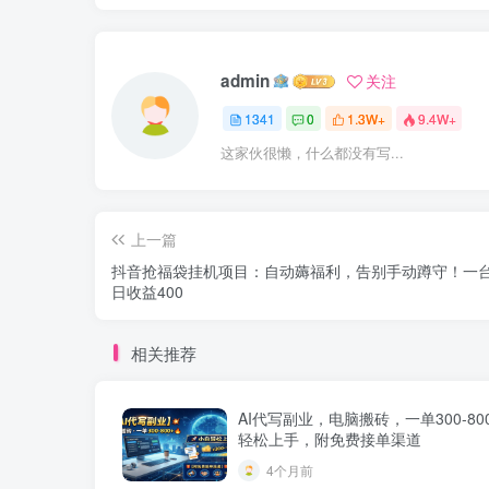
admin
关注
1341
0
1.3W+
9.4W+
这家伙很懒，什么都没有写...
上一篇
抖音抢福袋挂机项目：自动薅福利，告别手动蹲守！一
日收益400
相关推荐
AI代写副业，电脑搬砖，一单300-80
轻松上手，附免费接单渠道
4个月前