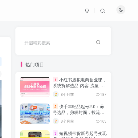
开启精彩搜索
热门项目
小红书虚拟电商创业课，
1
系统拆解选品-内容-流量-变
现，实现零成本变现
8个月前
187
快手年轻品起号2.0：养
2
号选品，剪辑封面，投流技
巧，从0到爆单全流程
8个月前
163
短视频带货新号起号变现
3