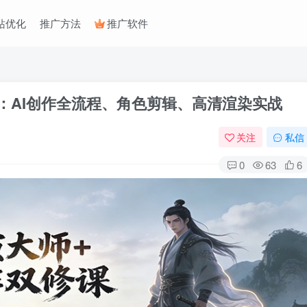
站优化
推广方法
推广软件
课：AI创作全流程、角色剪辑、高清渲染实战
关注
私信
0
63
6