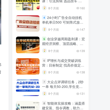
课：引流剪辑 选品挂车 千
川测品 自然流，快速起量
8个月前
160
24小时广告全自动挂机
4
单机单日500 可矩阵式放大
无需人工看守 新手小白轻松
8个月前
147
玩转
创业穿越周期盈利课：宏
5
观经济洞察、顶层战略、团
队搭建，实现持续成长稳定
8个月前
139
变现
IP增长与成交突破训练
6
地
营：目标制定 找高价值定
位，做爆品、搞成交，轻松
绪
8个月前
138
引高价值人脉
大众点评调研任务，2秒
7
一单 每天50-200,学生党宝
妈首选
8个月前
131
智能体实操攻略：涵盖搭
8
建安装、指令调教，助力搭