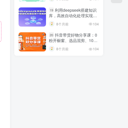
利用deepseek搭建知识
19
库，高效自动化处理实现十
倍成长！
8个月前
104
抖音带货好物分享课：0
20
粉开橱窗、选品混剪、1000
粉起号，解锁多渠道变现技
8个月前
104
巧