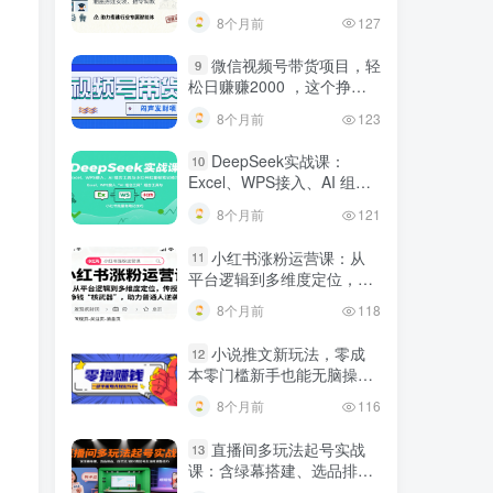
建行业专属智能体
8个月前
127
微信视频号带货项目，轻
9
松日赚赚2000 ，这个挣钱
入口很多伙伴都在闷声发财
8个月前
123
DeepSeek实战课：
10
Excel、WPS接入、AI 组合
工具与小红书批量做笔记技
8个月前
121
巧
小红书涨粉运营课：从
11
平台逻辑到多维度定位，传
授挣钱 “核武器”，助力普通
8个月前
118
人逆袭
小说推文新玩法，零成
12
本零门槛新手也能无脑操
作，轻松月收入5000
8个月前
116
直播间多玩法起号实战
13
课：含绿幕搭建、选品排
品，自然流/微付费起号及违