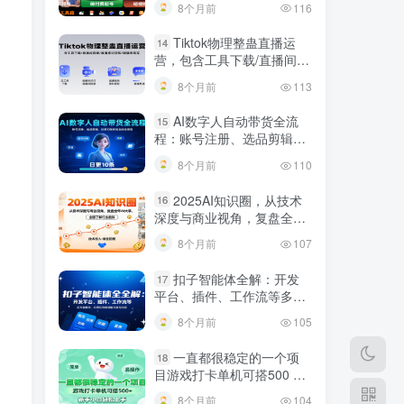
8个月前
116
规调整技巧
Tiktok物理整蛊直播运
14
营，包含工具下载/直播间搭
建/直播素材获取/跟播思路
8个月前
113
等
AI数字人自动带货全流
15
程：账号注册、选品剪辑，
日更10条作品自动化变现
8个月前
110
2025AI知识圈，从技术
16
深度与商业视角，复盘全年
AI大事，全面了解行业趋势
8个月前
107
扣子智能体全解：开发
17
平台、插件、工作流等多方
面概念、应用及功能讲解与
8个月前
105
发布内容
一直都很稳定的一个项
18
目游戏打卡单机可搭500 ，
新手小白轻松上手
8个月前
104