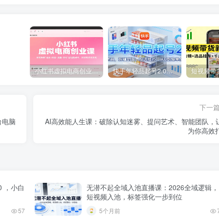
小红书虚拟电商创业课，系统拆解选品-内容-流量-变现，实现零成本变现
快手年轻品起号2.0：养号选品，剪辑封面，投流技巧，从0到爆单全流程
下一
台电脑
AI高效能人生课：破除认知迷雾、提问艺术、智能团队，让
为你高效
0 ，小白
无潜不起全域入池直播课：2026全域逻辑，
短视频入池，标签强化一步到位
57
5个月前