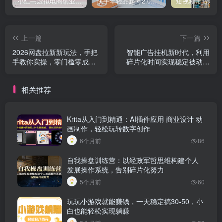
小红书虚拟电商创业课，系统拆解选品-内容-流量-变现，实现零成本变现
快手年轻品起号2.0：养号选品，剪辑封面，投流技巧，从0到爆单全流程
上一篇
下一篇
2026网盘拉新新玩法，手把
智能广告挂机新时代，利用
手教你实操，零门槛零成本
碎片化时间实现稳定被动收
小白跟着操作也能月入千元
益，AI帮你持续盈利
相关推荐
Krita从入门到精通：AI插件应用 商业设计 动
画制作，轻松玩转数字创作
6个月前
86
自我操盘训练营：以经政军哲思维构建个人
发展操作系统，告别碎片化努力
5个月前
60
玩玩小游戏就能赚钱，一天稳定搞30-50，小
白也能轻松实现躺赚