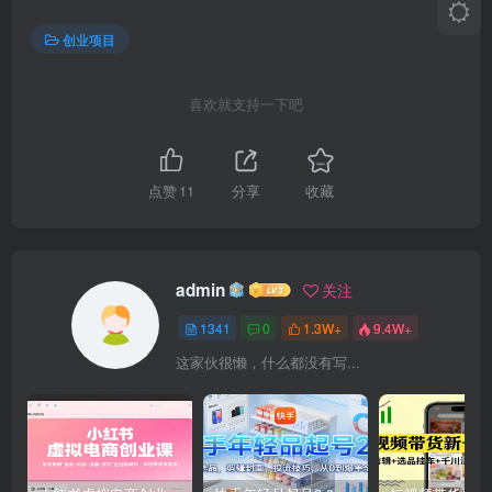
创业项目
喜欢就支持一下吧
点赞
11
分享
收藏
admin
关注
1341
0
1.3W+
9.4W+
这家伙很懒，什么都没有写...