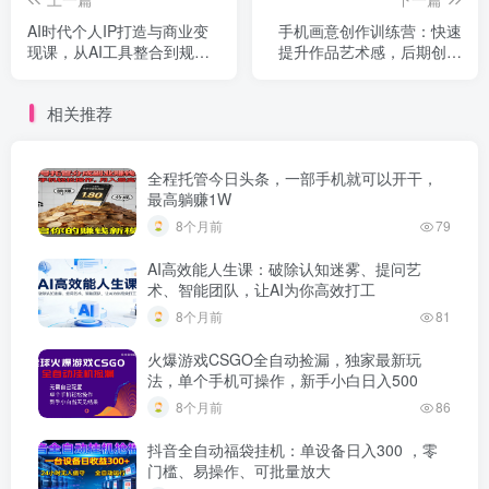
AI时代个人IP打造与商业变
手机画意创作训练营：快速
现课，从AI工具整合到规模
提升作品艺术感，后期创作
化扩张全流程
作品点赞量提升3倍
相关推荐
全程托管今日头条，一部手机就可以开干，
最高躺赚1W
8个月前
79
AI高效能人生课：破除认知迷雾、提问艺
术、智能团队，让AI为你高效打工
8个月前
81
火爆游戏CSGO全自动捡漏，独家最新玩
法，单个手机可操作，新手小白日入500
8个月前
86
抖音全自动福袋挂机：单设备日入300 ，零
门槛、易操作、可批量放大