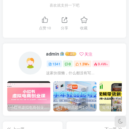
喜欢就支持一下吧
点赞
10
分享
收藏
admin
关注
1341
0
1.3W+
9.4W+
这家伙很懒，什么都没有写...
小红书虚拟电商创业课，系统拆解选品-内容-流量-变现，实现零成本变现
快手年轻品起号2.0：养号选品，剪辑封面，投流技巧，从0到爆单全流程
上一篇
下一篇