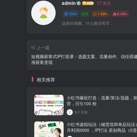
admin
关注
1341
0
1.3W+
9.4W+
这家伙很懒，什么都没有写...
上一篇
短视频获客式IP打造课：选题文案、流量创作、信任搭
准获客变现
相关推荐
小红书爆款打造：流量/算法/选题，
营，日引100 粉
8个月前
小红书虚拟玩法（铺货流和单品玩法
月利润3000 ，IP打法 原创商品（0