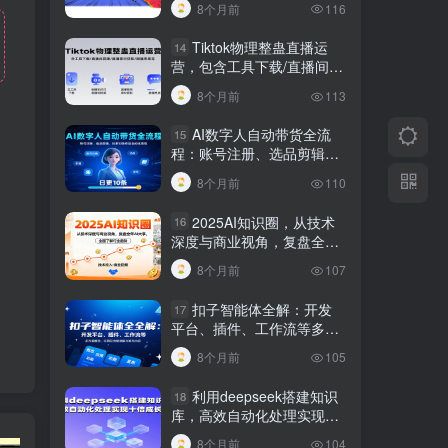
8个月前
116
Tiktok物理整蛊直播运
14
营，包含工具下载/直播间搭
建/直播素材获取/跟播思路
8个月前
113
等
AI数字人自动带货全流
15
程：账号注册、选品剪辑，
日更10条作品自动化变现
8个月前
110
2025AI知识圈，从技术
16
深度与商业视角，复盘全年
AI大事，全面了解行业趋势
8个月前
107
扣子智能体全解：开发
17
平台、插件、工作流等多方
面概念、应用及功能讲解与
8个月前
105
发布内容
利用deepseek搭建知识
18
库，高效自动化处理实现十
倍成长！
8个月前
104