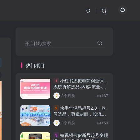
开启精彩搜索
热门项目
小红书虚拟电商创业课，
1
系统拆解选品-内容-流量-变
现，实现零成本变现
8个月前
187
快手年轻品起号2.0：养
2
号选品，剪辑封面，投流技
巧，从0到爆单全流程
8个月前
163
短视频带货新号起号变现
3