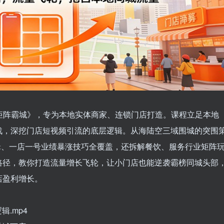
流矩阵霸城》，专为本地实体商家、连锁门店打造。课程立足本地
战，深挖门店短视频引流的底层逻辑。从海陆空三域围城的突围
辑、一店一号业绩暴涨技巧全覆盖，还拆解餐饮、服务行业矩阵
路径，教你打造流量增长飞轮，让小门店也能逆袭霸榜同城头部
店盈利增长。
.mp4