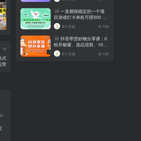
一直都很稳定的一个项
19
目游戏打卡单机可搭500 ，
新手小白轻松上手
短视频带货新号起号变现课：引流剪辑 选品挂车 千川测品 自然流，快速起量
24小时广告全自动挂机 单机单日500 可矩阵式放大 无需人工看守 新手小白轻松玩转
创业穿越周期盈利课：宏观经济洞察、顶层战略、团队搭建，实现持续成长稳定变现
8个月前
104
抖音带货好物分享课：0
20
粉开橱窗、选品混剪、1000
篇
粉起号，解锁多渠道变现技
8个月前
104
巧
运营
80
定