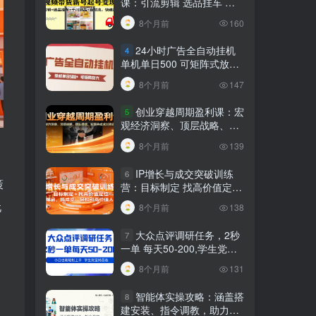
课：引流剪辑 选品挂车 千
川测品 自然流，快速起量
8个月前
160
24小时广告全自动挂机
4
单机单日500 可矩阵式放大
无需人工看守 新手小白轻松
8个月前
147
玩转
创业穿越周期盈利课：宏
5
观经济洞察、顶层战略、团
队搭建，实现持续成长稳定
8个月前
139
变现
IP增长与成交突破训练
6
策
营：目标制定 找高价值定
位，做爆品、搞成交，轻松
玩
8个月前
138
引高价值人脉
，
大众点评调研任务，2秒
7
一单 每天50-200,学生党宝
妈首选
8个月前
131
智能体实操攻略：涵盖搭
8
建安装、指令调教，助力搭