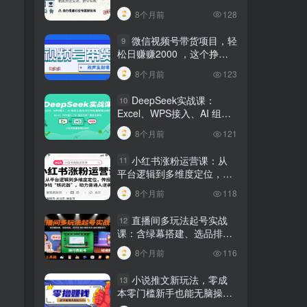
建行业专属智能体
8个月前
128
微信视频号带货项目，轻
9
松日赚赚2000 ，这个挣钱
入口很多伙伴都在闷声发财
8个月前
123
DeepSeek实战课：
10
Excel、WPS接入、AI 组合
工具与小红书批量做笔记技
8个月前
121
巧
小红书涨粉运营课：从
11
平台逻辑到多维度定位，传
授挣钱 “核武器”，助力普通
8个月前
118
人逆袭
直播间多玩法起号实战
12
课：含绿幕搭建、选品排
品，自然流/微付费起号及违
8个月前
116
规调整技巧
小说推文新玩法，零成
13
本零门槛新手也能无脑操
作，轻松月收入5000