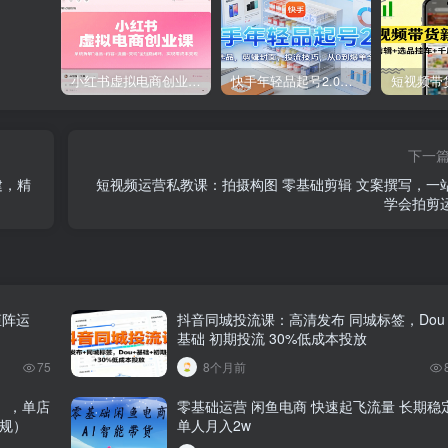
小红书虚拟电商创业课，系统拆解选品-内容-流量-变现，实现零成本变现
快手年轻品起号2.0：养号选品，剪辑封面，投流技巧，从0到爆单全流程
下一
建，精
短视频运营私教课：拍摄构图 零基础剪辑 文案撰写，一站式
学会拍剪
矩阵运
抖音同城投流课：高清发布 同城标签，Dou
基础 初期投流 30%低成本投放
75
8个月前
），单店
零基础运营 闲鱼电商 快速起飞流量 长期稳
违规）
单人月入2w