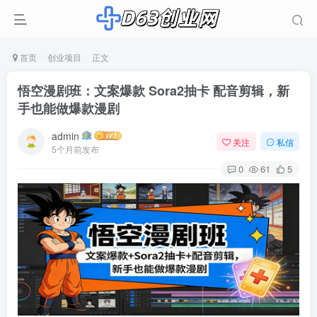
首页
创业项目
正文
悟空漫剧班：文案爆款 Sora2抽卡 配音剪辑，新
手也能做爆款漫剧
admin
关注
私信
5个月前发布
0
61
5