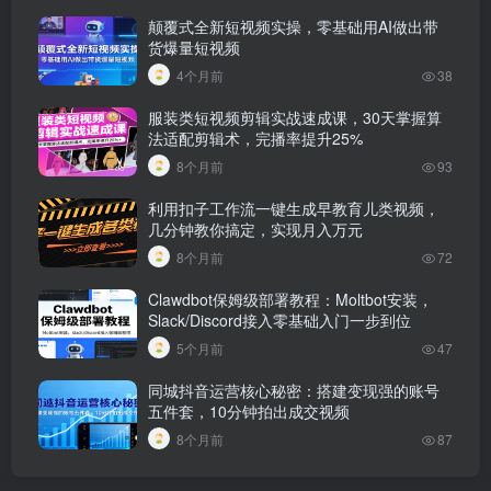
颠覆式全新短视频实操，零基础用AI做出带
货爆量短视频
4个月前
38
服装类短视频剪辑实战速成课，30天掌握算
法适配剪辑术，完播率提升25%
8个月前
93
利用扣子工作流一键生成早教育儿类视频，
几分钟教你搞定，实现月入万元
8个月前
72
Clawdbot保姆级部署教程：Moltbot安装，
Slack/Discord接入零基础入门一步到位
5个月前
47
同城抖音运营核心秘密：搭建变现强的账号
五件套，10分钟拍出成交视频
8个月前
87