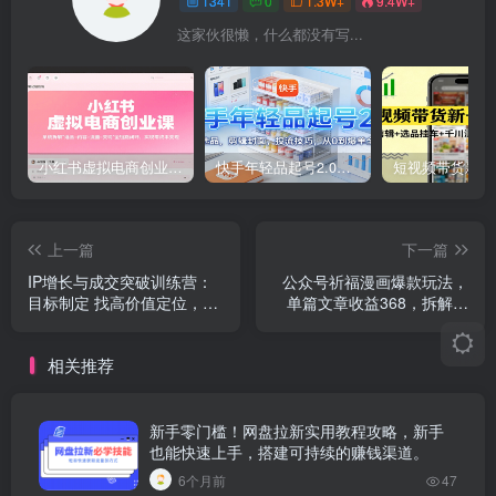
1341
0
1.3W+
9.4W+
这家伙很懒，什么都没有写...
小红书虚拟电商创业课，系统拆解选品-内容-流量-变现，实现零成本变现
快手年轻品起号2.0：养号选品，剪辑封面，投流技巧，从0到爆单全流程
上一篇
下一篇
IP增长与成交突破训练营：
公众号祈福漫画爆款玩法，
目标制定 找高价值定位，做
单篇文章收益368，拆解详
爆品、搞成交，轻松引高价
细制作流程
值人脉
相关推荐
新手零门槛！网盘拉新实用教程攻略，新手
也能快速上手，搭建可持续的赚钱渠道。
6个月前
47