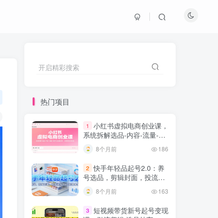
开启精彩搜索
热门项目
小红书虚拟电商创业课，
1
系统拆解选品-内容-流量-变
现，实现零成本变现
8个月前
186
快手年轻品起号2.0：养
2
号选品，剪辑封面，投流技
巧，从0到爆单全流程
8个月前
163
短视频带货新号起号变现
3