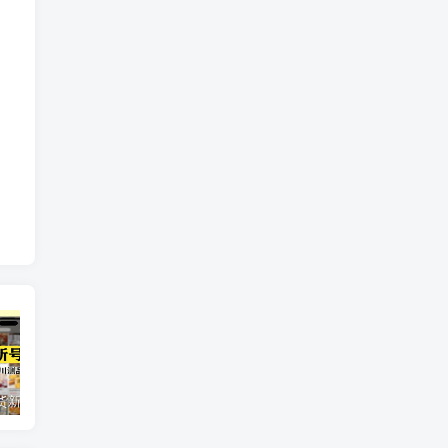
短视频带货新号起号变现课：引流剪辑 选品挂车 千川测品 自然流，快速起量
24小时广告全自动挂机 单机单日500 可矩阵式放大 无需人工看守 新手小白轻松玩转
创业穿越周期盈利课：宏观经济洞察、顶层战略、团队搭建，实现持续成长稳定变现