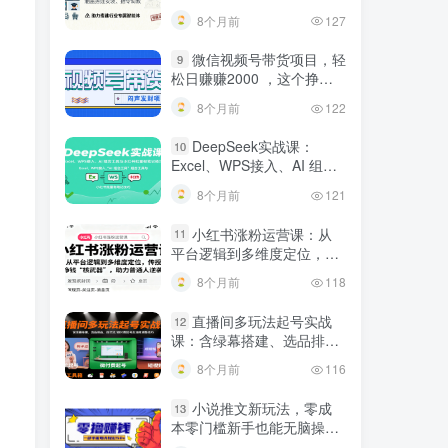
建行业专属智能体
8个月前
127
微信视频号带货项目，轻
9
松日赚赚2000 ，这个挣钱
入口很多伙伴都在闷声发财
8个月前
122
DeepSeek实战课：
10
Excel、WPS接入、AI 组合
工具与小红书批量做笔记技
8个月前
121
巧
小红书涨粉运营课：从
11
平台逻辑到多维度定位，传
授挣钱 “核武器”，助力普通
8个月前
118
人逆袭
直播间多玩法起号实战
12
课：含绿幕搭建、选品排
品，自然流/微付费起号及违
8个月前
116
规调整技巧
小说推文新玩法，零成
13
本零门槛新手也能无脑操
作，轻松月收入5000