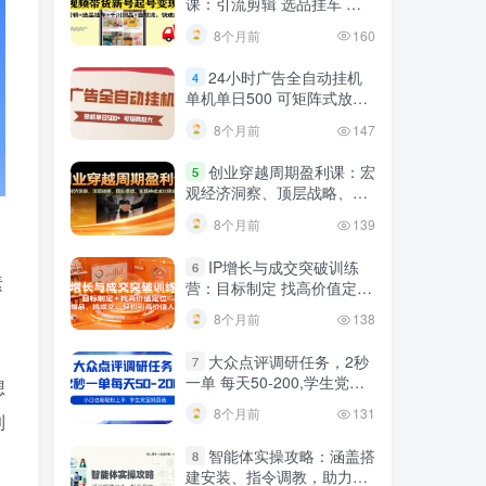
课：引流剪辑 选品挂车 千
川测品 自然流，快速起量
8个月前
160
24小时广告全自动挂机
4
单机单日500 可矩阵式放大
无需人工看守 新手小白轻松
8个月前
147
玩转
创业穿越周期盈利课：宏
5
观经济洞察、顶层战略、团
队搭建，实现持续成长稳定
8个月前
139
变现
IP增长与成交突破训练
6
素
营：目标制定 找高价值定
位，做爆品、搞成交，轻松
8个月前
138
引高价值人脉
大众点评调研任务，2秒
7
一单 每天50-200,学生党宝
想
妈首选
8个月前
131
到
智能体实操攻略：涵盖搭
8
建安装、指令调教，助力搭