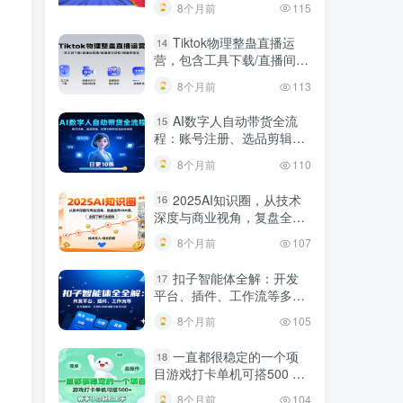
8个月前
115
Tiktok物理整蛊直播运
14
营，包含工具下载/直播间搭
建/直播素材获取/跟播思路
8个月前
113
等
AI数字人自动带货全流
15
程：账号注册、选品剪辑，
日更10条作品自动化变现
8个月前
110
2025AI知识圈，从技术
16
深度与商业视角，复盘全年
AI大事，全面了解行业趋势
8个月前
107
扣子智能体全解：开发
17
平台、插件、工作流等多方
面概念、应用及功能讲解与
8个月前
105
发布内容
一直都很稳定的一个项
18
目游戏打卡单机可搭500 ，
新手小白轻松上手
8个月前
104