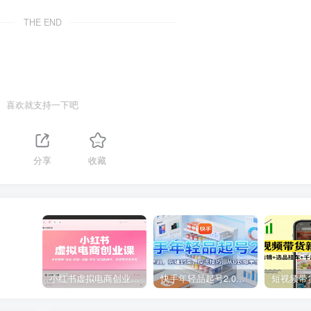
THE END
喜欢就支持一下吧
1
分享
收藏
小红书虚拟电商创业课，系统拆解选品-内容-流量-变现，实现零成本变现
快手年轻品起号2.0：养号选品，剪辑封面，投流技巧，从0到爆单全流程