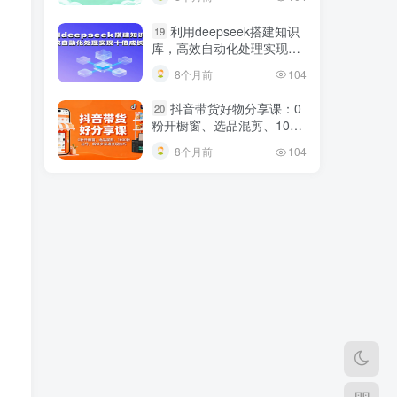
利用deepseek搭建知识
19
库，高效自动化处理实现十
倍成长！
8个月前
104
抖音带货好物分享课：0
20
粉开橱窗、选品混剪、1000
粉起号，解锁多渠道变现技
8个月前
104
巧