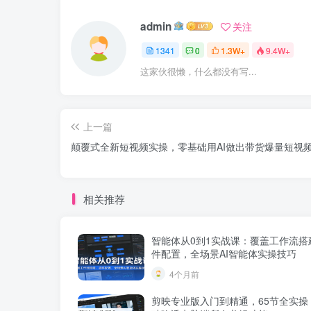
admin
关注
1341
0
1.3W+
9.4W+
这家伙很懒，什么都没有写...
上一篇
颠覆式全新短视频实操，零基础用AI做出带货爆量短视
相关推荐
智能体从0到1实战课：覆盖工作流搭
件配置，全场景AI智能体实操技巧
4个月前
剪映专业版入门到精通，65节全实操