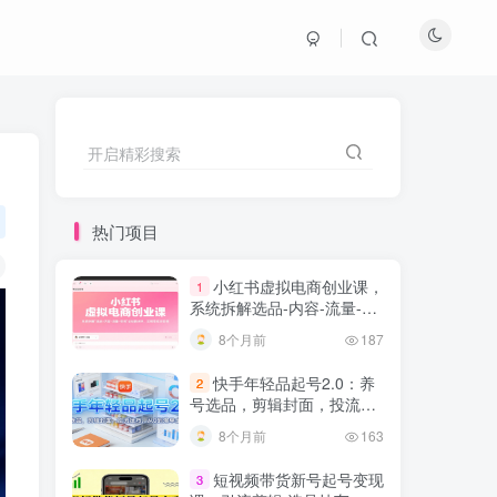
开启精彩搜索
热门项目
小红书虚拟电商创业课，
1
系统拆解选品-内容-流量-变
现，实现零成本变现
8个月前
187
快手年轻品起号2.0：养
2
号选品，剪辑封面，投流技
巧，从0到爆单全流程
8个月前
163
短视频带货新号起号变现
3