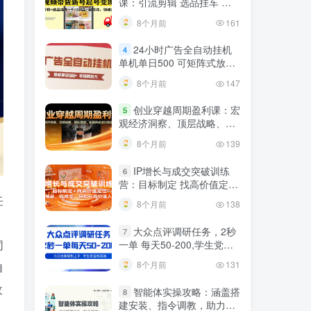
课：引流剪辑 选品挂车 千
川测品 自然流，快速起量
8个月前
161
24小时广告全自动挂机
4
单机单日500 可矩阵式放大
无需人工看守 新手小白轻松
8个月前
147
玩转
创业穿越周期盈利课：宏
5
观经济洞察、顶层战略、团
队搭建，实现持续成长稳定
8个月前
139
变现
IP增长与成交突破训练
6
营：目标制定 找高价值定
位，做爆品、搞成交，轻松
任
8个月前
138
引高价值人脉
，
大众点评调研任务，2秒
7
同
一单 每天50-200,学生党宝
妈首选
8个月前
131
自
收
智能体实操攻略：涵盖搭
8
建安装、指令调教，助力搭