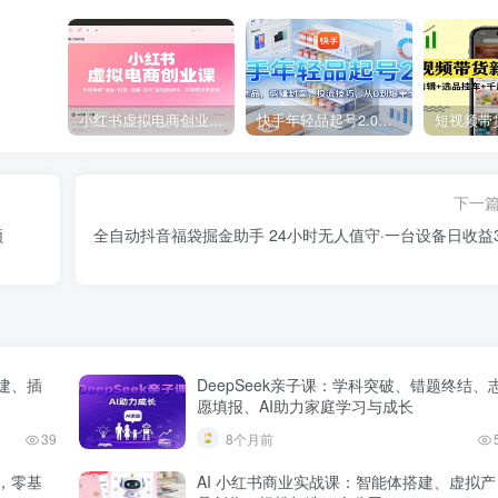
小红书虚拟电商创业课，系统拆解选品-内容-流量-变现，实现零成本变现
快手年轻品起号2.0：养号选品，剪辑封面，投流技巧，从0到爆单全流程
下一
频
全自动抖音福袋掘金助手 24小时无人值守·一台设备日收益3
建、插
DeepSeek亲子课：学科突破、错题终结、
愿填报、AI助力家庭学习与成长
39
8个月前
，零基
AI 小红书商业实战课：智能体搭建、虚拟产