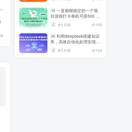
巧
71
一直都很稳定的一个项
19
目游戏打卡单机可搭500 ，
独
新手小白轻松上手
8个月前
105
48
利用deepseek搭建知识
20
库，高效自动化处理实现十
倍成长！
8个月前
104