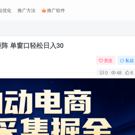
站优化
推广方法
推广软件
阵 单窗口轻松日入30
关注
私信
0
48
6