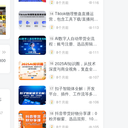
8个月前
116
Tiktok物理整蛊直播运
14
营，包含工具下载/直播间搭
建/直播素材获取/跟播思路
8个月前
113
等
短视频带货新号起号变现课：引流剪辑 选品挂车 千川测品 自然流，快速起量
24小时广告全自动挂机 单机单日500 可矩阵式放大 无需人工看守 新手小白轻松玩转
创业穿越周期盈利课：宏观经济洞察、顶层战略、团队搭建，实现持续成长稳定变现
AI数字人自动带货全流
15
程：账号注册、选品剪辑，
日更10条作品自动化变现
篇
8个月前
111
00
2025AI知识圈，从技术
16
深度与商业视角，复盘全年
AI大事，全面了解行业趋势
8个月前
107
扣子智能体全解：开发
17
平台、插件、工作流等多方
志
面概念、应用及功能讲解与
8个月前
106
发布内容
57
抖音带货好物分享课：0
18
粉开橱窗、选品混剪、1000
粉起号，解锁多渠道变现技
8个月前
105