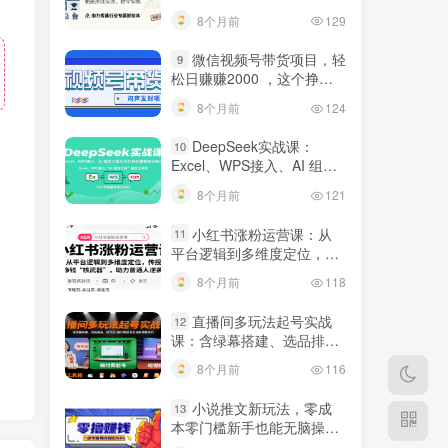
建行业专属智能体
8个月前
129
微信视频号带货项目，轻
9
松日赚赚2000 ，这个挣钱
入口很多伙伴都在闷声发财
8个月前
124
DeepSeek实战课：
10
Excel、WPS接入、AI 组合
工具与小红书批量做笔记技
8个月前
121
巧
小红书涨粉运营课：从
11
平台逻辑到多维度定位，传
授挣钱 “核武器”，助力普通
8个月前
118
人逆袭
直播间多玩法起号实战
12
课：含绿幕搭建、选品排
品，自然流/微付费起号及违
8个月前
116
规调整技巧
小说推文新玩法，零成
13
本零门槛新手也能无脑操
作，轻松月收入5000