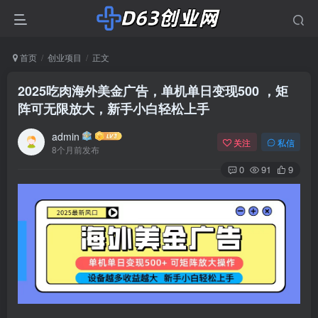
首页
创业项目
正文
2025吃肉海外美金广告，单机单日变现500 ，矩
阵可无限放大，新手小白轻松上手
admin
关注
私信
8个月前发布
0
91
9