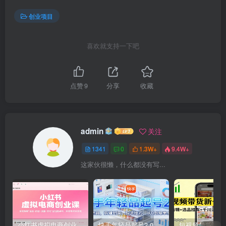
创业项目
喜欢就支持一下吧
点赞
9
分享
收藏
admin
关注
1341
0
1.3W+
9.4W+
这家伙很懒，什么都没有写...
小红书虚拟电商创业课，系统拆解选品-内容-流量-变现，实现零成本变现
快手年轻品起号2.0：养号选品，剪辑封面，投流技巧，从0到爆单全流程