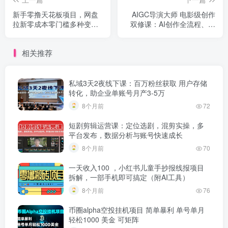
新手零撸天花板项目，网盘
AIGC导演大师 电影级创作
拉新零成本零门槛多种变现
双修课：AI创作全流程、角
方式，轻松月入万元
色剪辑、高清渲染实战
相关推荐
私域3天2夜线下课：百万粉丝获取 用户存储
转化，助企业单账号月产3-5万
8个月前
72
短剧剪辑运营课：定位选剧，混剪实操，多
平台发布，数据分析与账号快速成长
8个月前
70
一天收入100 ，小红书儿童手抄报线报项目
拆解，一部手机即可搞定（附AI工具）
8个月前
76
币圈alpha空投挂机项目 简单暴利 单号单月
轻松1000 美金 可矩阵