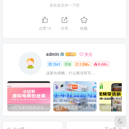
喜欢就支持一下吧
点赞
13
分享
收藏
admin
关注
1341
0
1.3W+
9.4W+
这家伙很懒，什么都没有写...
小红书虚拟电商创业课，系统拆解选品-内容-流量-变现，实现零成本变现
快手年轻品起号2.0：养号选品，剪辑封面，投流技巧，从0到爆单全流程
上一篇
下一篇