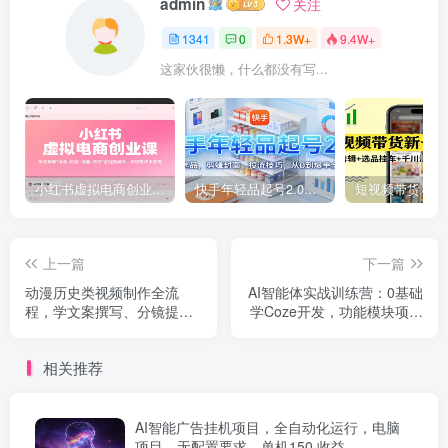
admin
关注
1341
0
1.3W+
9.4W+
这家伙很懒，什么都没有写...
小红书虚拟电商创业课，系统拆解选品-内容-流量-变现，实现零成本变现
快手年轻品起号2.0：养号选品，剪辑封面，投流技巧，从0到爆单全流程
上一篇
下一篇
动漫历史类视频制作全流
AI智能体实战训练营：0基础
程，学文案撰写、分镜提示
学Coze开发，功能模块项目
词，掌握动漫图生成 抠图配
实战，商单案例与直播回放
音剪辑
相关推荐
AI智能广告挂机项目，全自动化运行，电脑
项目，无配置要求，单机150 收益