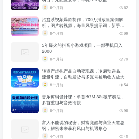
6个月前
62
治愈系视频爆款制作，700万播放量案例解
析，图片转视频，海量风景提示词，新手直
接用
8个月前
69
5年爆火的抖音小游戏项目，一部手机日入
2000
8个月前
79
轻资产虚拟产品自动变现课，冷启动选品、
流量引流，自动发货与多账号被动收入放大
8个月前
54
音乐剪辑设计课：单首BGM 3种破节奏法，
多首重组与音效衔接
8个月前
98
富人不能说的秘密，财富觉醒与商业天道总
纲，解密未来暴利风口与机遇形态
4个月前
40