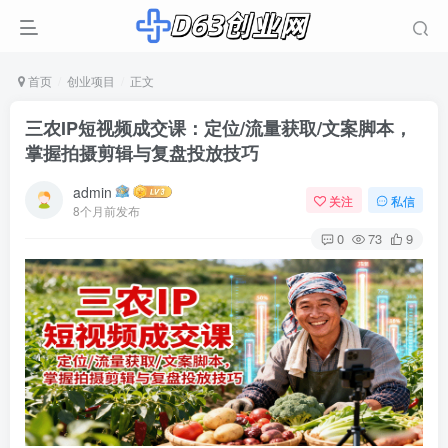
首页
创业项目
正文
三农IP短视频成交课：定位/流量获取/文案脚本，
掌握拍摄剪辑与复盘投放技巧
admin
关注
私信
8个月前发布
0
73
9