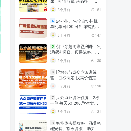
课：引流剪辑 选品挂车 千
川测品 自然流，快速起量
8个月前
161
24小时广告全自动挂机
4
单机单日500 可矩阵式放大
无需人工看守 新手小白轻松
8个月前
147
玩转
创业穿越周期盈利课：宏
5
观经济洞察、顶层战略、团
队搭建，实现持续成长稳定
8个月前
139
变现
IP增长与成交突破训练
6
营：目标制定 找高价值定
位，做爆品、搞成交，轻松
8个月前
138
引高价值人脉
大众点评调研任务，2秒
7
一单 每天50-200,学生党宝
妈首选
8个月前
131
智能体实操攻略：涵盖搭
8
建安装、指令调教，助力搭