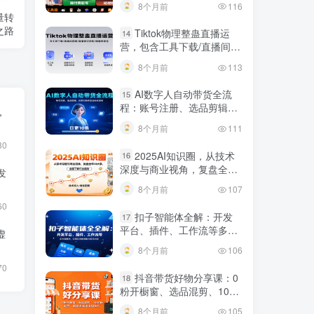
8个月前
116
规调整技巧
量转
之路
Tiktok物理整蛊直播运
14
营，包含工具下载/直播间搭
建/直播素材获取/跟播思路
8个月前
113
等
AI数字人自动带货全流
15
程：账号注册、选品剪辑，
，
日更10条作品自动化变现
8个月前
111
80
2025AI知识圈，从技术
16
深度与商业视角，复盘全年
发
AI大事，全面了解行业趋势
8个月前
107
60
扣子智能体全解：开发
17
平台、插件、工作流等多方
虚
面概念、应用及功能讲解与
8个月前
106
发布内容
70
抖音带货好物分享课：0
18
粉开橱窗、选品混剪、1000
粉起号，解锁多渠道变现技
8个月前
105