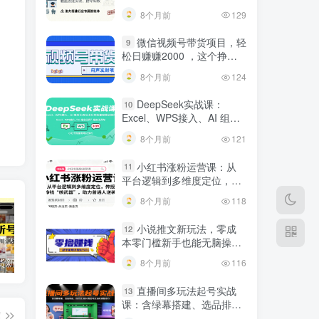
建行业专属智能体
8个月前
129
微信视频号带货项目，轻
9
松日赚赚2000 ，这个挣钱
入口很多伙伴都在闷声发财
8个月前
124
DeepSeek实战课：
10
Excel、WPS接入、AI 组合
工具与小红书批量做笔记技
8个月前
121
巧
小红书涨粉运营课：从
11
平台逻辑到多维度定位，传
授挣钱 “核武器”，助力普通
8个月前
118
人逆袭
小说推文新玩法，零成
12
本零门槛新手也能无脑操
作，轻松月收入5000
短视频带货新号起号变现课：引流剪辑 选品挂车 千川测品 自然流，快速起量
24小时广告全自动挂机 单机单日500 可矩阵式放大 无需人工看守 新手小白轻松玩转
创业穿越周期盈利课：宏观经济洞察、顶层战略、团队搭建，实现持续成长稳定变现
8个月前
116
直播间多玩法起号实战
13
课：含绿幕搭建、选品排
篇
品，自然流/微付费起号及违