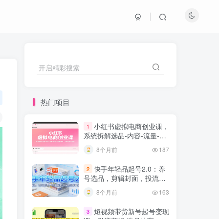
开启精彩搜索
热门项目
小红书虚拟电商创业课，
1
系统拆解选品-内容-流量-变
现，实现零成本变现
8个月前
187
快手年轻品起号2.0：养
2
号选品，剪辑封面，投流技
巧，从0到爆单全流程
8个月前
163
短视频带货新号起号变现
3