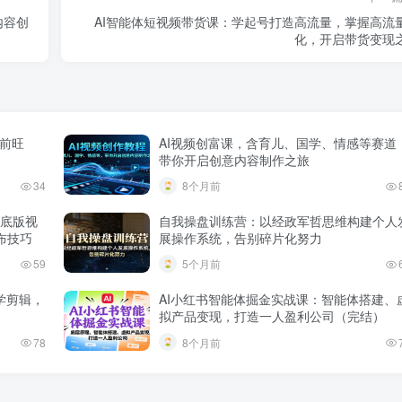
内容创
AI智能体短视频带货课：学起号打造高流量，掌握高流
化，开启带货变现
目前旺
AI视频创富课，含育儿、国学、情感等赛道
带你开启创意内容制作之旅
34
8个月前
找底版视
自我操盘训练营：以经政军哲思维构建个人
布技巧
展操作系统，告别碎片化努力
59
5个月前
学剪辑，
AI小红书智能体掘金实战课：智能体搭建、
拟产品变现，打造一人盈利公司（完结）
78
8个月前