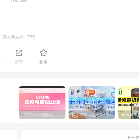
喜欢就支持一下吧
0
分享
收藏
小红书虚拟电商创业课，系统拆解选品-内容-流量-变现，实现零成本变现
快手年轻品起号2.0：养号选品，剪辑封面，投流技巧，从0到爆单全流程
下一