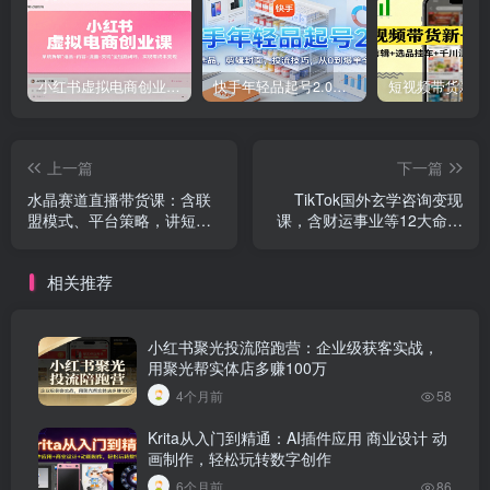
小红书虚拟电商创业课，系统拆解选品-内容-流量-变现，实现零成本变现
快手年轻品起号2.0：养号选品，剪辑封面，投流技巧，从0到爆单全流程
上一篇
下一篇
水晶赛道直播带货课：含联
TikTok国外玄学咨询变现
盟模式、平台策略，讲短视
课，含财运事业等12大命理
频起号、拍摄话术与国学结
领域，融风水运势与运营
合
相关推荐
小红书聚光投流陪跑营：企业级获客实战，
用聚光帮实体店多赚100万
4个月前
58
Krita从入门到精通：AI插件应用 商业设计 动
画制作，轻松玩转数字创作
6个月前
86