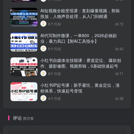
AI短视频全能变现课：复刻爆量视频，剪辑
投放，人物声音处理，从入门到精通
8个月前
72
AI代写制作微课，一单800 ，2026必做副
业，暴力风口【附AI工具指令】
6个月前
42
小红书自媒体全技能课：赛道定位、 爆款创
作、摄影修图、视频剪辑，0基础快速起号
8个月前
71
小红书IP起号课：新手避坑，黄金定位，涨
粉体系，快速起号变现
4个月前
38
评论
抢沙发