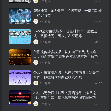
8个月前
70
智能托管 · 无人值守 · 持续变现，一键启动即
可稳定收益
4个月前
44
Excel全方位技能课：含基础操作、函数公
式、数据透视、图表、AI应用等
8个月前
56
Pr影视剪辑实战课：从安装下载到成片输
出，画面剪辑 字幕调色 电影感营造全技巧
8个月前
94
公众号爆文涨粉课：从内容方向设计到爆文
写作，数据解读和商业模式布局
8个月前
83
小红书无货源搞钱课：开店选品、爆品挖
掘，剪辑引流、笔记运营与私域变现技巧
8个月前
80