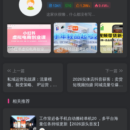
1341
0
1.3W+
9.4W+
这家伙很懒，什么都没有写...
小红书虚拟电商创业课，系统拆解选品-内容-流量-变现，实现零成本变现
快手年轻品起号2.0：养号选品，剪辑封面，投流技巧，从0到爆单全流程
上一篇
下一篇
私域运营实战课：流量模
2026实体店抖音获客：卖货
板、裂变策略、 IP运营，解
短视频拍摄 同城流量引爆，
锁实体增长密码
解锁到店转化密码
相关推荐
工作室必备手机自动搬砖单机20 ，多平台海
量任务持续更新【2026源头首发】