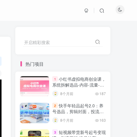
开启精彩搜索
热门项目
小红书虚拟电商创业课，
1
系统拆解选品-内容-流量-变
现，实现零成本变现
8个月前
187
快手年轻品起号2.0：养
2
号选品，剪辑封面，投流技
巧，从0到爆单全流程
8个月前
163
短视频带货新号起号变现
3