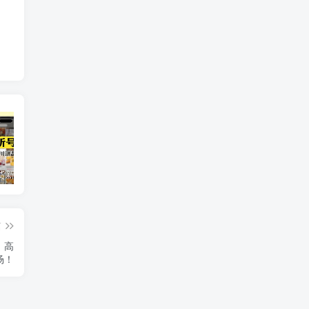
短视频带货新号起号变现课：引流剪辑 选品挂车 千川测品 自然流，快速起量
24小时广告全自动挂机 单机单日500 可矩阵式放大 无需人工看守 新手小白轻松玩转
创业穿越周期盈利课：宏观经济洞察、顶层战略、团队搭建，实现持续成长稳定变现
篇
，高
场！