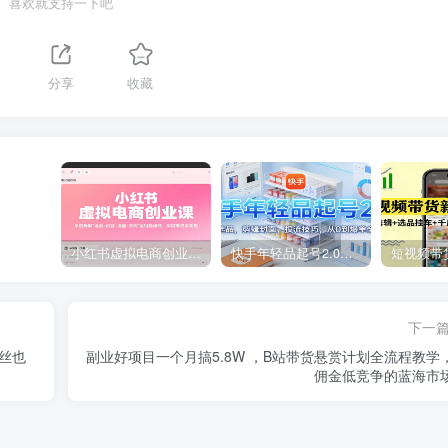
喜欢就支持一下吧
分享
收藏
小红书虚拟电商创业课，系统拆解选品-内容-流量-变现，实现零成本变现
快手年轻品起号2.0：养号选品，剪辑封面，投流技巧，从0到爆单全流程
下一
丝也
副业好项目一个月搞5.8W ，B站带货悬赏计划全流程教学
佣金低竞争的蓝海市