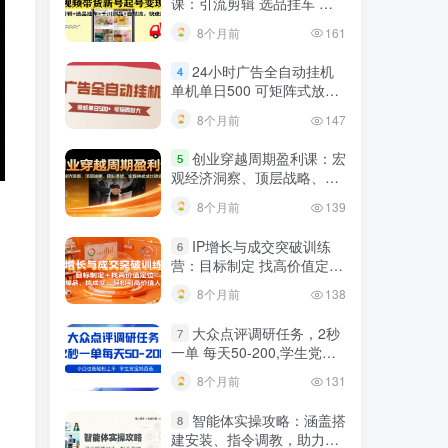
课：引流剪辑 选品挂车 千
川测品 自然流，快速起量
8个月前
161
24小时广告全自动挂机
4
单机单日500 可矩阵式放大
无需人工看守 新手小白轻松
8个月前
147
玩转
创业穿越周期盈利课：宏
5
观经济洞察、顶层战略、团
队搭建，实现持续成长稳定
8个月前
139
变现
IP增长与成交突破训练
6
，
营：目标制定 找高价值定
位，做爆品、搞成交，轻松
8个月前
138
引高价值人脉
大众点评调研任务，2秒
7
一单 每天50-200,学生党宝
妈首选
8个月前
131
智能体实操攻略：涵盖搭
8
建安装、指令调教，助力搭