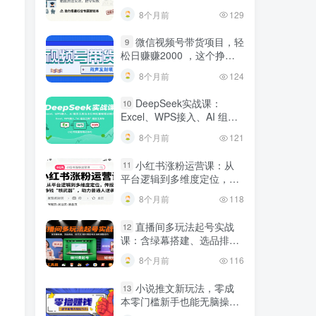
建行业专属智能体
8个月前
129
微信视频号带货项目，轻
9
松日赚赚2000 ，这个挣钱
入口很多伙伴都在闷声发财
8个月前
124
DeepSeek实战课：
10
Excel、WPS接入、AI 组合
工具与小红书批量做笔记技
8个月前
121
巧
小红书涨粉运营课：从
11
平台逻辑到多维度定位，传
授挣钱 “核武器”，助力普通
8个月前
118
人逆袭
直播间多玩法起号实战
12
课：含绿幕搭建、选品排
品，自然流/微付费起号及违
8个月前
116
规调整技巧
小说推文新玩法，零成
13
本零门槛新手也能无脑操
作，轻松月收入5000