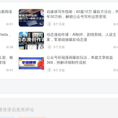
检索阅读
自媒体写作指南：60篇10万 爆款方法论，
年30万粉，解锁公众号写作运营变现
91
8个月前
 beta，
动态漫创作课：AI制作、剧情剪辑、人设文
案，零基础做爆款动态漫
38
5个月前
上架、账
公众号祈福漫画爆款玩法，单篇文章收益
变现
368，拆解详细制作流程
91
8个月前
请登录后发表评论