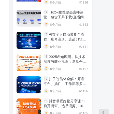
8个月前
116
Tiktok物理整蛊直播运
14
营，包含工具下载/直播间搭
建/直播素材获取/跟播思路
8个月前
113
等
AI数字人自动带货全流
15
程：账号注册、选品剪辑，
日更10条作品自动化变现
8个月前
111
2025AI知识圈，从技术
16
深度与商业视角，复盘全年
AI大事，全面了解行业趋势
8个月前
107
扣子智能体全解：开发
17
平台、插件、工作流等多方
面概念、应用及功能讲解与
8个月前
106
发布内容
抖音带货好物分享课：0
18
粉开橱窗、选品混剪、1000
粉起号，解锁多渠道变现技
8个月前
105