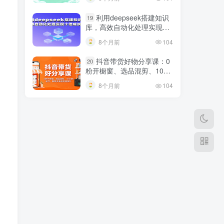
利用deepseek搭建知识
19
库，高效自动化处理实现十
倍成长！
8个月前
104
抖音带货好物分享课：0
20
粉开橱窗、选品混剪、1000
粉起号，解锁多渠道变现技
8个月前
104
巧