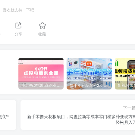
喜欢就支持一下吧
3
分享
收藏
小红书虚拟电商创业课，系统拆解选品-内容-流量-变现，实现零成本变现
快手年轻品起号2.0：养号选品，剪辑封面，投流技巧，从0到爆单全流程
下一
虚拟产
新手零撸天花板项目，网盘拉新零成本零门槛多种变现方
轻松月入