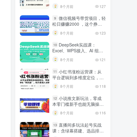
建行业专属智能体
8个月前
127
微信视频号带货项目，轻
9
松日赚赚2000 ，这个挣钱
入口很多伙伴都在闷声发财
8个月前
123
DeepSeek实战课：
10
Excel、WPS接入、AI 组合
工具与小红书批量做笔记技
8个月前
121
巧
小红书涨粉运营课：从
11
平台逻辑到多维度定位，传
授挣钱 “核武器”，助力普通
8个月前
118
人逆袭
小说推文新玩法，零成
12
本零门槛新手也能无脑操
作，轻松月收入5000
8个月前
116
直播间多玩法起号实战
13
课：含绿幕搭建、选品排
品，自然流/微付费起号及违