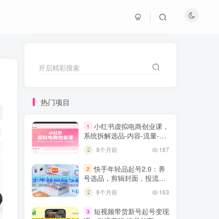
开启精彩搜索
热门项目
小红书虚拟电商创业课，
1
系统拆解选品-内容-流量-变
现，实现零成本变现
8个月前
187
快手年轻品起号2.0：养
2
号选品，剪辑封面，投流技
巧，从0到爆单全流程
8个月前
163
短视频带货新号起号变现
3