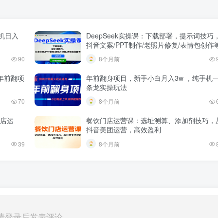
机日入
DeepSeek实操课：下载部署，提示词技巧
抖音文案/PPT制作/老照片修复/表情包创作
90
8个月前
年前翻项
年前翻身项目，新手小白月入3w ，纯手机
条龙实操玩法
70
8个月前
整店运
餐饮门店运营课：选址测算、添加剂技巧，
抖音美团运营，高效盈利
39
8个月前
请登录后发表评论