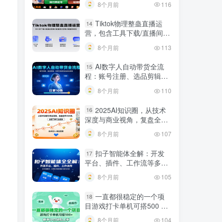
8个月前
116
规调整技巧
Tiktok物理整蛊直播运
14
营，包含工具下载/直播间搭
建/直播素材获取/跟播思路
8个月前
113
等
AI数字人自动带货全流
15
程：账号注册、选品剪辑，
日更10条作品自动化变现
8个月前
110
2025AI知识圈，从技术
16
深度与商业视角，复盘全年
AI大事，全面了解行业趋势
8个月前
107
扣子智能体全解：开发
17
平台、插件、工作流等多方
面概念、应用及功能讲解与
8个月前
105
发布内容
一直都很稳定的一个项
18
目游戏打卡单机可搭500 ，
新手小白轻松上手
8个月前
104