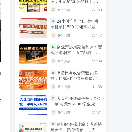
课：引流剪辑 选品挂车 千
川测品 自然流，快速起量
8个月前
160
24小时广告全自动挂机
4
单机单日500 可矩阵式放大
无需人工看守 新手小白轻松
8个月前
147
玩转
创业穿越周期盈利课：宏
5
观经济洞察、顶层战略、团
队搭建，实现持续成长稳定
8个月前
139
变现
照
IP增长与成交突破训练
6
营：目标制定 找高价值定
位，做爆品、搞成交，轻松
8个月前
138
引高价值人脉
、
大众点评调研任务，2秒
7
下
一单 每天50-200,学生党宝
妈首选
8个月前
131
智能体实操攻略：涵盖搭
8
建安装、指令调教，助力搭