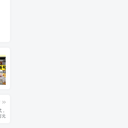
短视频带货新号起号变现课：引流剪辑 选品挂车 千川测品 自然流，快速起量
24小时广告全自动挂机 单机单日500 可矩阵式放大 无需人工看守 新手小白轻松玩转
创业穿越周期盈利课：宏观经济洞察、顶层战略、团队搭建，实现持续成长稳定变现
篇
式，
万元