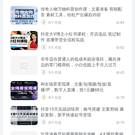
传奇人物万物科普创作课：文案准备 剪辑配
音 素材工具，轻松产出爆款内容
6个月前
84
抖音大V博主小红书课程：开店选品 笔记制
作 直播带货全流程实战
5个月前
62
非常适合普通人的低成本副业项目，藏在身
边的零门槛商机，小白也能上手月入过万
5个月前
43
AI全场景变现课：文案/短视频/投放/直
播/IP，数字人直播，投1元赚68元
8个月前
79
抖音15天实战训练营：账号搭建 文案剪辑 爆
款复制，新手快速起号变现
8个月前
70
比亚迪春节短视频剪辑全攻略，4大爆款案例