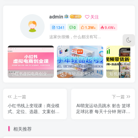
admin
关注
1341
0
1.3W+
9.4W+
这家伙很懒，什么都没有写...
小红书虚拟电商创业课，系统拆解选品-内容-流量-变现，实现零成本变现
快手年轻品起号2.0：养号选品，剪辑封面，投流技巧，从0到爆单全流程
上一篇
下一篇
小红书线上变现课：商业模
AI萌宠运动员跳水 射击 篮球
式、定位、选题、文案创
足球比赛 每天十分钟 附详细
作、爆款要素及引流成交
提示词文案库 代替做...
相关推荐