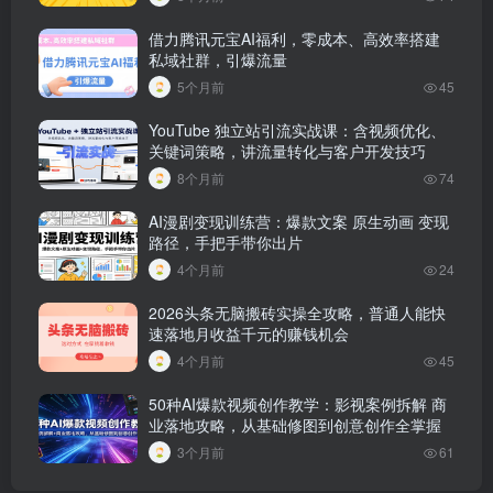
借力腾讯元宝AI福利，零成本、高效率搭建
私域社群，引爆流量
5个月前
45
YouTube 独立站引流实战课：含视频优化、
关键词策略，讲流量转化与客户开发技巧
8个月前
74
AI漫剧变现训练营：爆款文案 原生动画 变现
路径，手把手带你出片
4个月前
24
2026头条无脑搬砖实操全攻略，普通人能快
速落地月收益千元的赚钱机会
4个月前
45
50种AI爆款视频创作教学：影视案例拆解 商
业落地攻略，从基础修图到创意创作全掌握
3个月前
61