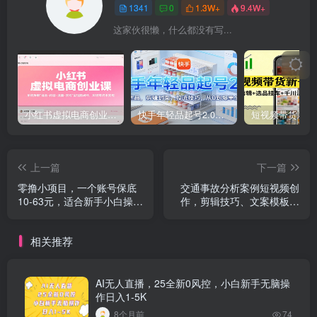
1341
0
1.3W+
9.4W+
这家伙很懒，什么都没有写...
小红书虚拟电商创业课，系统拆解选品-内容-流量-变现，实现零成本变现
快手年轻品起号2.0：养号选品，剪辑封面，投流技巧，从0到爆单全流程
上一篇
下一篇
零撸小项目，一个账号保底
交通事故分析案例短视频创
10-63元，适合新手小白操
作，剪辑技巧、文案模板、
作，能多账号领低保
配音教学，快速起号，轻松
月入2w
相关推荐
AI无人直播，25全新0风控，小白新手无脑操
作日入1-5K
8个月前
74