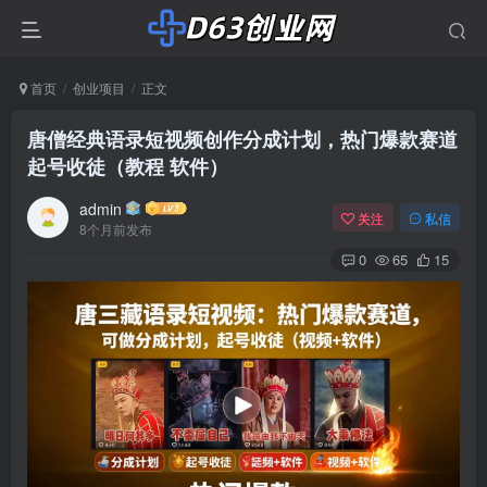
首页
创业项目
正文
唐僧经典语录短视频创作分成计划，热门爆款赛道
起号收徒（教程 软件）
admin
关注
私信
8个月前发布
0
65
15