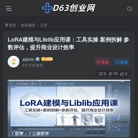
首页
创业项目
正文
LoRA建模与Liblib应用课：工具实操 案例拆解 参
数评估，提升商业设计效率
admin
关注
私信
8个月前发布
0
70
6