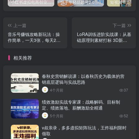
小红书虚拟电商创业课，系统拆解选品-内容-流量-变现，实现零成本变现
快手年轻品起号2.0：养号选品，剪辑封面，投流技巧，从0到爆单全流程
上一篇
下一篇
音乐号赚钱攻略新玩法：操
LoRA训练进阶实战课：从基
作简单，一天3张，每天2小
础原理到素材打标 3D新年IP
时（附详细操作教程）
模型，轻松炼出优质LoRA
相关推荐
春秋史营销解说课：以春秋历史为载体的营
销底层逻辑与实战思路
4个月前
37
绩效激励实战专家课：战略解码、目标制
定、绩效落地、薪酬激励全精通
5个月前
52
v叔亲录，多多虚拟矩阵玩法，王炸福利限时
领取