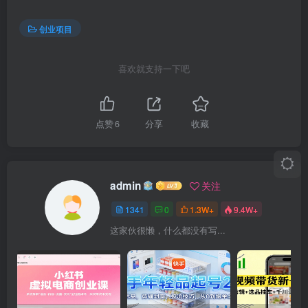
创业项目
喜欢就支持一下吧
点赞
6
分享
收藏
admin
关注
1341
0
1.3W+
9.4W+
这家伙很懒，什么都没有写...