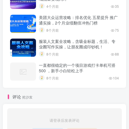
4个月前
35
美团大众运营攻略：排名优化 五星提升 推广
通实操，2个月业绩翻倍冲热门榜
8个月前
75
服装人文案全攻略，含吸金标题，生活、专
业圈写作实操，让朋友圈成印钞机！
8个月前
88
一直都很稳定的一个项目游戏打卡单机可搭
500 ，新手小白轻松上手
8个月前
104
评论
抢沙发
请登录后发表评论