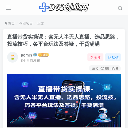
首页
创业项目
正文
直播带货实操课：含无人半无人直播、选品思路，
投流技巧，各平台玩法及答疑，干货满满
admin
关注
私信
8个月前发布
0
99
6