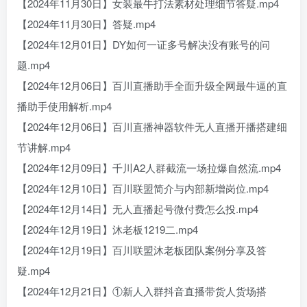
【2024年11月30日】女装最牛打法素材处理细节答疑.mp4
【2024年11月30日】答疑.mp4
【2024年12月01日】DY如何一证多号解决没有账号的问
题.mp4
【2024年12月06日】百川直播助手全面升级全网最牛逼的直
播助手使用解析.mp4
【2024年12月06日】百川直播神器软件无人直播开播搭建细
节讲解.mp4
【2024年12月09日】千川A2人群截流一场拉爆自然流.mp4
【2024年12月10日】百川联盟简介与内部新增岗位.mp4
【2024年12月14日】无人直播起号微付费怎么投.mp4
【2024年12月19日】沐老板1219二.mp4
【2024年12月19日】百川联盟沐老板团队案例分享及答
疑.mp4
【2024年12月21日】①新人入群抖音直播带货人货场搭