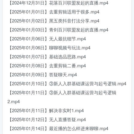
【2024年12月31日】花落百川联盟发起的直播.mp4
【2025年01月01日】去重剪辑适用于很多.mp4
【2025年01月02日】黑五类抖音打法分享.mp4
【2025年01月03日】青剑百川联盟发起的直播.mp4
【2025年01月06日】无人最抗细节.mp4
【2025年01月06日】聊聊视频号玩法.mp4
【2025年01月07日】基础选品思路.mp4
【2025年01月08日】去重剪辑二番.mp4
【2025年01月09日】答疑聊天.mp4
【2025年01月10日】③新人入群基础课运营与起号逻辑.mp4
【2025年01月11日】③新人入群基础课运营与起号逻辑
2.mp4
【2025年01月11日】解决非实时1.mp4
【2025年01月12日】无人直播答疑.mp4
【2025年01月14日】最近播的怎么样进来聊聊.mp4