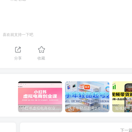
喜欢就支持一下吧
分享
收藏
小红书虚拟电商创业课，系统拆解选品-内容-流量-变现，实现零成本变现
快手年轻品起号2.0：养号选品，剪辑封面，投流技巧，从0到爆单全流程
下一