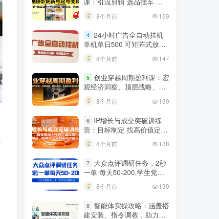
课：引流剪辑 选品挂车 千
川测品 自然流，快速起量
8个月前
159
24小时广告全自动挂机
4
单机单日500 可矩阵式放大
无需人工看守 新手小白轻松
8个月前
147
玩转
创业穿越周期盈利课：宏
5
观经济洞察、顶层战略、团
队搭建，实现持续成长稳定
8个月前
139
变现
IP增长与成交突破训练
6
营：目标制定 找高价值定
位，做爆品、搞成交，轻松
升
8个月前
138
引高价值人脉
大众点评调研任务，2秒
7
一单 每天50-200,学生党宝
妈首选
8个月前
130
智能体实操攻略：涵盖搭
8
建安装、指令调教，助力搭