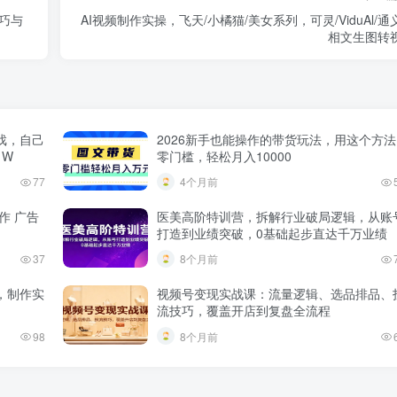
巧与
AI视频制作实操，飞天/小橘猫/美女系列，可灵/ViduAl/通
相文生图转
戏，自己
2026新手也能操作的带货玩法，用这个方法
1W
零门槛，轻松月入10000
77
4个月前
作 广告
医美高阶特训营，拆解行业破局逻辑，从账
打造到业绩突破，0基础起步直达千万业绩
37
8个月前
，制作实
视频号变现实战课：流量逻辑、选品排品、
流技巧，覆盖开店到复盘全流程
98
8个月前