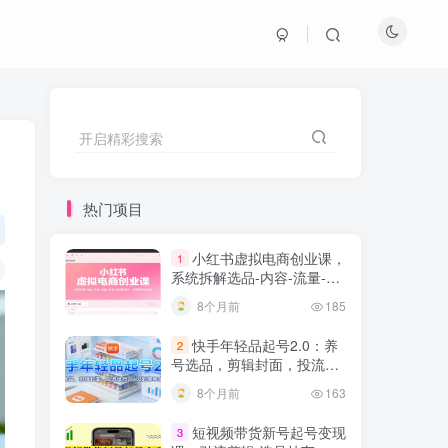
开启精彩搜索
热门项目
小红书虚拟电商创业课，
1
系统拆解选品-内容-流量-变
现，实现零成本变现
8个月前
185
快手年轻品起号2.0：养
2
号选品，剪辑封面，投流技
巧，从0到爆单全流程
8个月前
163
短视频带货新号起号变现
3