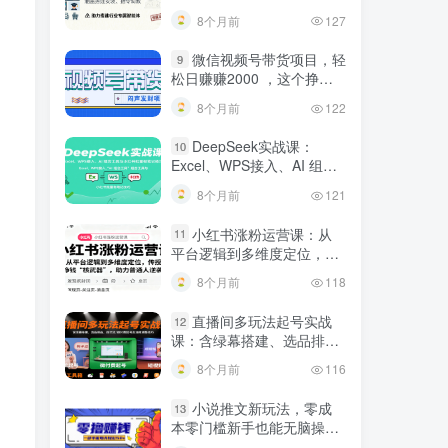
建行业专属智能体
8个月前
127
微信视频号带货项目，轻
9
松日赚赚2000 ，这个挣钱
入口很多伙伴都在闷声发财
8个月前
122
DeepSeek实战课：
10
Excel、WPS接入、AI 组合
工具与小红书批量做笔记技
8个月前
121
巧
小红书涨粉运营课：从
11
平台逻辑到多维度定位，传
授挣钱 “核武器”，助力普通
8个月前
118
人逆袭
直播间多玩法起号实战
12
课：含绿幕搭建、选品排
品，自然流/微付费起号及违
8个月前
116
规调整技巧
小说推文新玩法，零成
13
本零门槛新手也能无脑操
作，轻松月收入5000