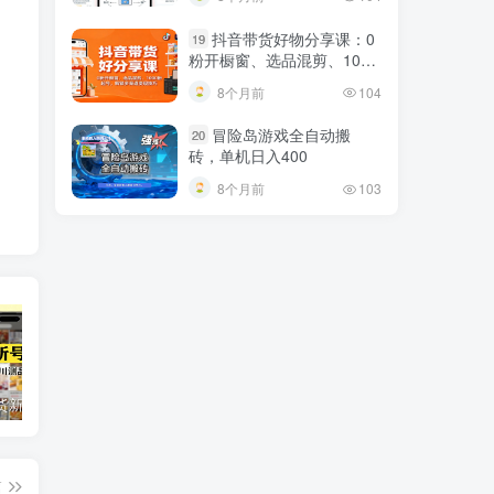
500%
抖音带货好物分享课：0
19
粉开橱窗、选品混剪、1000
粉起号，解锁多渠道变现技
8个月前
104
巧
冒险岛游戏全自动搬
20
砖，单机日入400
8个月前
103
短视频带货新号起号变现课：引流剪辑 选品挂车 千川测品 自然流，快速起量
24小时广告全自动挂机 单机单日500 可矩阵式放大 无需人工看守 新手小白轻松玩转
创业穿越周期盈利课：宏观经济洞察、顶层战略、团队搭建，实现持续成长稳定变现
篇