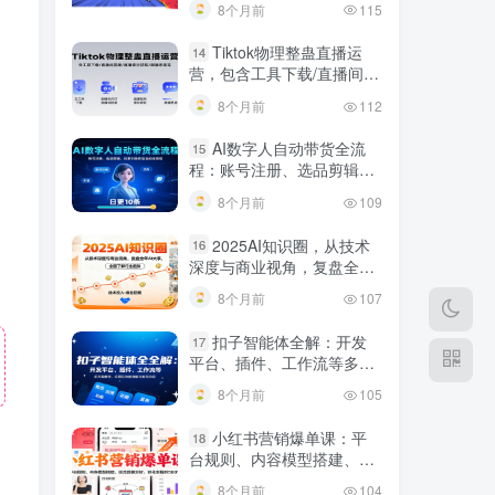
8个月前
115
Tiktok物理整蛊直播运
14
营，包含工具下载/直播间搭
建/直播素材获取/跟播思路
8个月前
112
等
AI数字人自动带货全流
15
程：账号注册、选品剪辑，
日更10条作品自动化变现
8个月前
109
2025AI知识圈，从技术
16
深度与商业视角，复盘全年
AI大事，全面了解行业趋势
8个月前
107
扣子智能体全解：开发
17
平台、插件、工作流等多方
面概念、应用及功能讲解与
8个月前
105
发布内容
小红书营销爆单课：平
18
台规则、内容模型搭建、投
流数据分析，转化率提升
8个月前
104