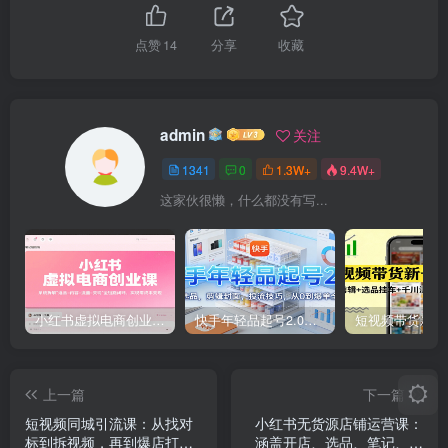
点赞
14
分享
收藏
admin
关注
1341
0
1.3W+
9.4W+
这家伙很懒，什么都没有写...
小红书虚拟电商创业课，系统拆解选品-内容-流量-变现，实现零成本变现
快手年轻品起号2.0：养号选品，剪辑封面，投流技巧，从0到爆单全流程
上一篇
下一篇
短视频同城引流课：从找对
小红书无货源店铺运营课：
标到拆视频，再到爆店打
涵盖开店、选品、笔记、发