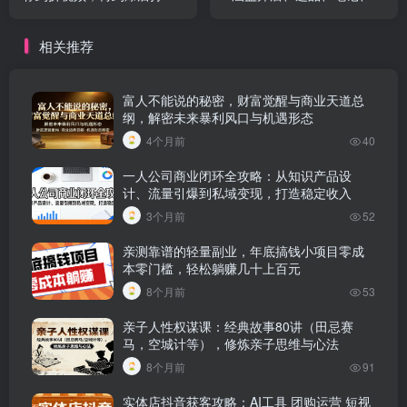
法，结合抖音推流，助力餐
货等，全方位教你玩转小红
饮店获客
书
相关推荐
富人不能说的秘密，财富觉醒与商业天道总
纲，解密未来暴利风口与机遇形态
4个月前
40
一人公司商业闭环全攻略：从知识产品设
计、流量引爆到私域变现，打造稳定收入
3个月前
52
亲测靠谱的轻量副业，年底搞钱小项目零成
本零门槛，轻松躺赚几十上百元
8个月前
53
亲子人性权谋课：经典故事80讲（田忌赛
马，空城计等），修炼亲子思维与心法
8个月前
91
实体店抖音获客攻略：AI工具 团购运营 短视