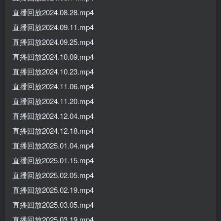
直播回放2024.08.28.mp4
直播回放2024.09.11.mp4
直播回放2024.09.25.mp4
直播回放2024.10.09.mp4
直播回放2024.10.23.mp4
直播回放2024.11.06.mp4
直播回放2024.11.20.mp4
直播回放2024.12.04.mp4
直播回放2024.12.18.mp4
直播回放2025.01.04.mp4
直播回放2025.01.15.mp4
直播回放2025.02.05.mp4
直播回放2025.02.19.mp4
直播回放2025.03.05.mp4
直播回放2025.03.19.mp4