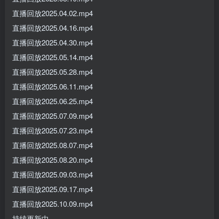
直播回放2025.04.02.mp4
直播回放2025.04.16.mp4
直播回放2025.04.30.mp4
直播回放2025.05.14.mp4
直播回放2025.05.28.mp4
直播回放2025.06.11.mp4
直播回放2025.06.25.mp4
直播回放2025.07.09.mp4
直播回放2025.07.23.mp4
直播回放2025.08.07.mp4
直播回放2025.08.20.mp4
直播回放2025.09.03.mp4
直播回放2025.09.17.mp4
直播回放2025.10.09.mp4
持续更新中……