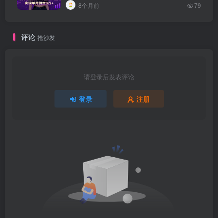
8个月前
79
评论
抢沙发
请登录后发表评论
登录
注册