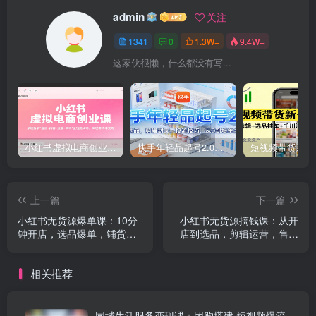
admin
关注
1341
0
1.3W+
9.4W+
这家伙很懒，什么都没有写...
小红书虚拟电商创业课，系统拆解选品-内容-流量-变现，实现零成本变现
快手年轻品起号2.0：养号选品，剪辑封面，投流技巧，从0到爆单全流程
上一篇
下一篇
小红书无货源爆单课：10分
小红书无货源搞钱课：从开
钟开店，选品爆单，铺货上
店到选品，剪辑运营，售后
架，全流程教你轻松变现
处理，全流程解锁赚钱秘籍
相关推荐
同城生活服务变现课：团购搭建 短视频爆流