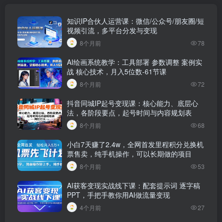
知识IP合伙人运营课：微信/公众号/朋友圈/短
视频引流，多平台分发与变现
8个月前
78
AI绘画系统教学：工具部署 参数调整 案例实
战 核心技术，月入5位数-61节课
8个月前
72
抖音同城IP起号变现课：核心能力、底层心
法，各阶段要点，起号时间与内容规划表
8个月前
68
小白7天赚了2.4w，全网首发里程积分兑换机
票售卖，纯手机操作，可以长期做的项目
8个月前
53
AI获客变现实战线下课：配套提示词 逐字稿
PPT，手把手教你用AI做流量变现
4个月前
27