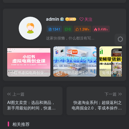
admin
关注
1341
0
1.3W+
9.4W+
这家伙很懒，什么都没有写...
小红书虚拟电商创业课，系统拆解选品-内容-流量-变现，实现零成本变现
快手年轻品起号2.0：养号选品，剪辑封面，投流技巧，从0到爆单全流程
上一篇
下一篇
AI图文卖货：选品和测品，
快递淘金系列；超级返利之
新手用最短的时间，快速测
电商掘金2.0，零成本操作，
出能出单的好品！
单号20 支持多号
相关推荐