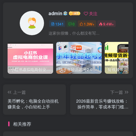
admin
关注
1341
0
1.3W+
9.4W+
这家伙很懒，什么都没有写...
小红书虚拟电商创业课，系统拆解选品-内容-流量-变现，实现零成本变现
快手年轻品起号2.0：养号选品，剪辑封面，投流技巧，从0到爆单全流程
上一篇
下一篇
美币孵化：电脑全自动挂机
2026最新音乐号赚钱攻略：
赚美金，小白轻松上手
操作简单，零成本零门槛轻
松日入200 （附详细操作教
程）
相关推荐