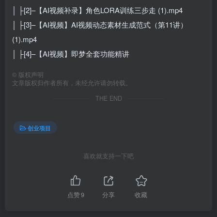
│ ├[2]–【AI视频补录】角色LORA训练三步走 (1).mp4
│ ├[3]–【AI视频】AI视频动态素材生成范式（第11讲）
(1).mp4
│ ├[4]–【AI视频】即梦全套功能精讲
©
版权声明
文章版权归作者所有，未经允许请勿转载。
THE END
创业项目
喜欢就支持一下吧
点赞
9
分享
收藏