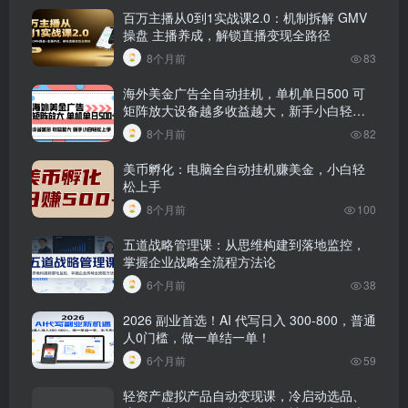
百万主播从0到1实战课2.0：机制拆解 GMV
操盘 主播养成，解锁直播变现全路径
8个月前
83
海外美金广告全自动挂机，单机单日500 可
矩阵放大设备越多收益越大，新手小白轻松
上手
8个月前
82
美币孵化：电脑全自动挂机赚美金，小白轻
松上手
8个月前
100
五道战略管理课：从思维构建到落地监控，
掌握企业战略全流程方法论
6个月前
38
2026 副业首选！AI 代写日入 300-800，普通
人0门槛，做一单结一单！
6个月前
59
轻资产虚拟产品自动变现课，冷启动选品、