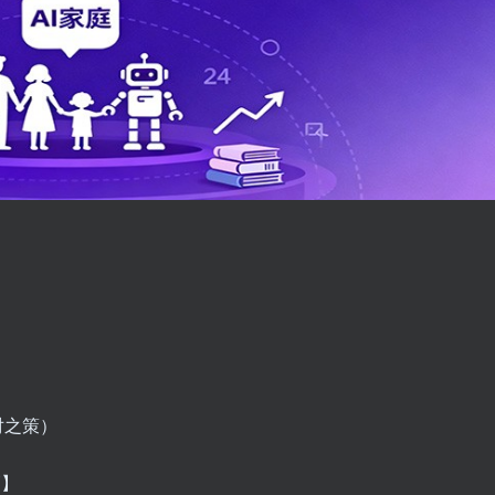
对之策）
巧】