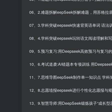
06、2.难题拆解eepSeek拆解难题，用苏格拉
07、3.学科突破eepseek快速背英语单词 语法
08、4.学科突破eepseek玩转语文阅读理解和
09、5.预习复习:用Deepseek高效预习与复习
10、6.考试道袭:Al错题本专项训练 用Deeps
11、7.思维导图eepSeek制作单一知识点 学
12、8.志愿埴报eepseek进行个性化志愿报与
13、9.智慧导师:用DeepSeek锻炼孩子“成长型