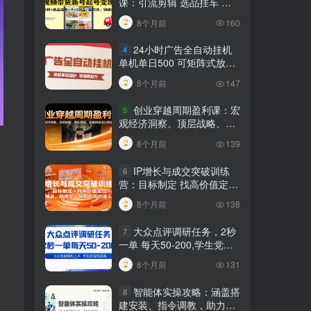
课：引流剪辑 选品挂车 千
川测品 自然流，快速起量
8个月前
160
24小时广告全自动挂机
4
单机单日500 可矩阵式放大
无需人工看守 新手小白轻松
8个月前
147
玩转
创业穿越周期盈利课：宏
5
观经济洞察、顶层战略、团
队搭建，实现持续成长稳定
8个月前
139
变现
IP增长与成交突破训练
6
营：目标制定 找高价值定
位，做爆品、搞成交，轻松
8个月前
138
引高价值人脉
大众点评调研任务，2秒
7
一单 每天50-200,学生党宝
妈首选
8个月前
131
智能体实操攻略：涵盖搭
8
建安装、指令调教，助力搭