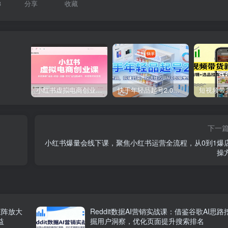
3
分享
收藏
小红书虚拟电商创业课，系统拆解选品-内容-流量-变现，实现零成本变现
快手年轻品起号2.0：养号选品，剪辑封面，投流技巧，从0到爆单全流程
下一
小红书爆量会线下课，聚焦小红书运营全流程，从0到1爆
操
矩阵放大
Reddit数据AI营销实战课：借鉴谷歌AI思路
益
掘用户洞察，优化页面提升搜索排名