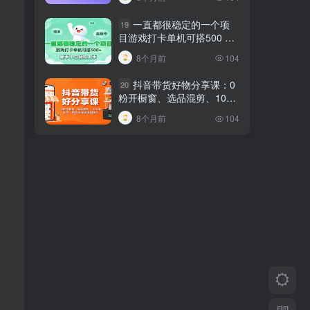
一直都很稳定的一个项
19
目游戏打卡单机可搭500 ，
新手小白轻松上手
8个月前
104
抖音带货好物分享课：0
20
粉开橱窗、选品混剪、1000
粉起号，解锁多渠道变现技
8个月前
104
巧