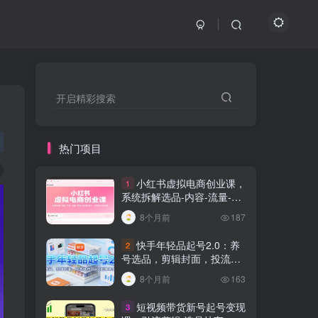
开启精彩搜索
热门项目
小红书虚拟电商创业课，
1
系统拆解选品-内容-流量-变
现，实现零成本变现
8个月前
187
快手年轻品起号2.0：养
2
号选品，剪辑封面，投流技
巧，从0到爆单全流程
8个月前
163
短视频带货新号起号变现
3