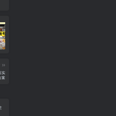
短视频带货新号起号变现课：引流剪辑 选品挂车 千川测品 自然流，快速起量
24小时广告全自动挂机 单机单日500 可矩阵式放大 无需人工看守 新手小白轻松玩转
创业穿越周期盈利课：宏观经济洞察、顶层战略、团队搭建，实现持续成长稳定变现
篇
店实
方案
挖