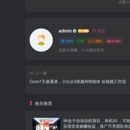
点赞
1
admin
关注
1341
0
1.3W+
9.4W+
这家伙很懒，什么都没有写...
上一篇
Coze7天速通课，小白从0搭建AI智能体 短视频工作流
相关推荐
99盒子自动挂机项目，单机20 ，可
实现管道躺赚收益，推广可享团队收