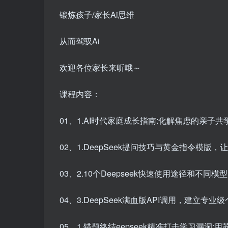
锻炼孩子/家长Ai思维
从而驾驭Ai
欢迎各位家长来听哦～
课程内容：
01、1.AI时代家庭成长指南:化解焦虑的亲子共学
02、1.DeepSeek提问技巧与黄金指令模版，让
03、2.10个Deepseek快速使用途径和不同模
04、3.DeepSeek满血版API调用，建立专
05、1.错题终结eepseek精准打击学习漏洞: