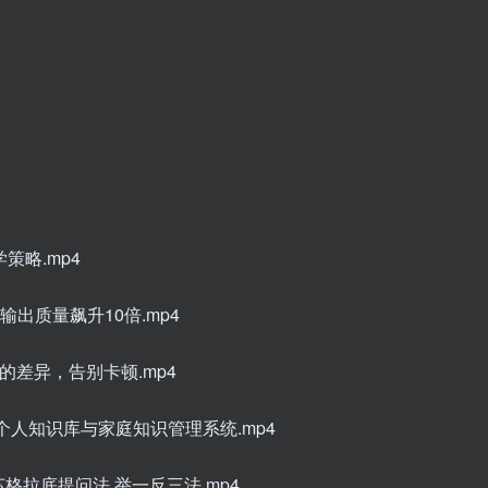
策略.mp4
输出质量飙升10倍.mp4
型的差异，告别卡顿.mp4
业级个人知识库与家庭知识管理系统.mp4
用苏格拉底提问法 举一反三法.mp4