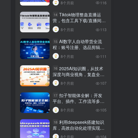
8个月前
116
Tiktok物理整蛊直播运
14
营，包含工具下载/直播间搭
建/直播素材获取/跟播思路
8个月前
113
等
AI数字人自动带货全流
15
程：账号注册、选品剪辑，
日更10条作品自动化变现
8个月前
111
2025AI知识圈，从技术
16
深度与商业视角，复盘全年
AI大事，全面了解行业趋势
8个月前
107
扣子智能体全解：开发
17
平台、插件、工作流等多方
面概念、应用及功能讲解与
8个月前
105
发布内容
利用deepseek搭建知识
18
库，高效自动化处理实现十
倍成长！
8个月前
104