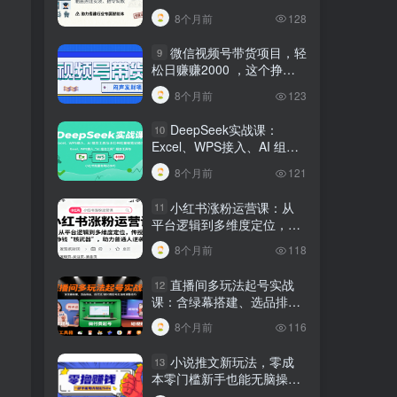
建行业专属智能体
8个月前
128
微信视频号带货项目，轻
9
松日赚赚2000 ，这个挣钱
入口很多伙伴都在闷声发财
8个月前
123
DeepSeek实战课：
10
Excel、WPS接入、AI 组合
工具与小红书批量做笔记技
8个月前
121
巧
小红书涨粉运营课：从
11
平台逻辑到多维度定位，传
授挣钱 “核武器”，助力普通
8个月前
118
人逆袭
直播间多玩法起号实战
12
课：含绿幕搭建、选品排
品，自然流/微付费起号及违
8个月前
116
规调整技巧
小说推文新玩法，零成
13
本零门槛新手也能无脑操
作，轻松月收入5000