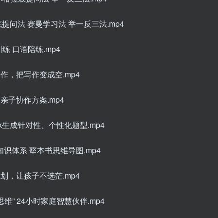
底提问法 赛曼学习法 举一反三法.mp4
训练 口语陪练.mp4
写作，把写作变成空.mp4
的亲子协作方案.mp4
eek生成针对性、个性化题型.mp4
科知识体系 墪本书思维导图.mp4
规划，让孩子不选茫.mp4
思维” 24小时家庭智慧伙伴.mp4